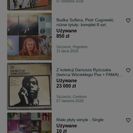
07 sierpnia 2026
Budka Suflera, Piotr Cugowski,
różne tytuły- komplet 8 szt.
Używane
850 zł
Szczecin, Pogodno
31 lipca 2026
Z kolekcji Dariusza Ryżczaka
(twórca Wściekłego Psa + FAMA) –
ponad 1000 winyli!
Używane
23 000 zł
Szczecin, Centrum
07 sierpnia 2026
Małe płyty winyle - Single
Używane
10 zł