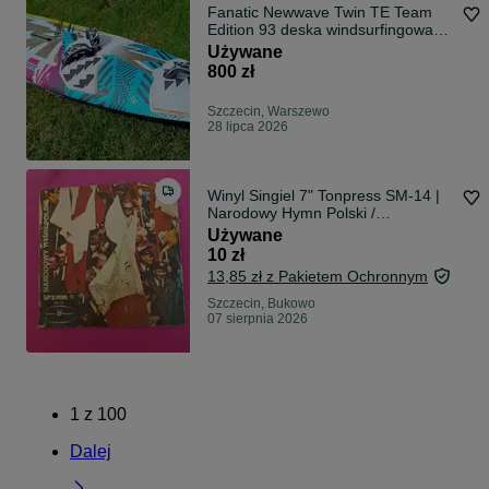
Fanatic Newwave Twin TE Team
Edition 93 deska windsurfingowa
wave
Używane
800 zł
Szczecin, Warszewo
28 lipca 2026
Winyl Singiel 7" Tonpress SM-14 |
Narodowy Hymn Polski /
Międzynarodówka
Używane
10 zł
13,85 zł z Pakietem Ochronnym
Szczecin, Bukowo
07 sierpnia 2026
1
z
100
Dalej