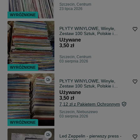
Szczecin, Centrum
23 lipca 2026
WYRÓŻNIONE
PŁYTY WINYLOWE, Winyle,
Zestaw 100 Sztuk, Polskie i
Zagraniczne, Różne, Bardzo Dobry
Używane
Stan, WYPRZEDAŻ, OKAZJA !!
3,50 zł
Szczecin, Centrum
03 sierpnia 2026
WYRÓŻNIONE
PŁYTY WINYLOWE, Winyle,
Zestaw 100 Sztuk, Polskie i
Zagraniczne, Różne, Bardzo Dobry
Używane
Stan, WYPRZEDAŻ, OKAZJA !!
3,50 zł
7,12 zł z Pakietem Ochronnym
Szczecin, Niebuszewo
03 sierpnia 2026
WYRÓŻNIONE
Led Zeppelin - pierwszy press -