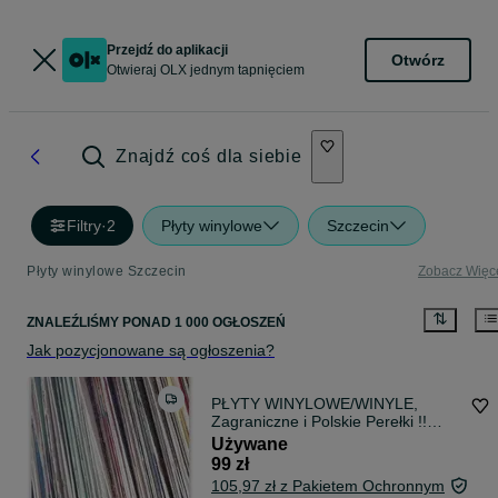
Przejdź do aplikacji
Otwórz
Otwieraj OLX jednym tapnięciem
Znajdź coś dla siebie
Filtry
·
2
Płyty winylowe
Szczecin
Płyty winylowe Szczecin
Zobacz Więc
ZNALEŹLIŚMY
PONAD
1 000 OGŁOSZEŃ
Jak pozycjonowane są ogłoszenia?
PŁYTY WINYLOWE/WINYLE,
Zagraniczne i Polskie Perełki !!
NOWA LISTA !!
Używane
99 zł
105,97 zł z Pakietem Ochronnym