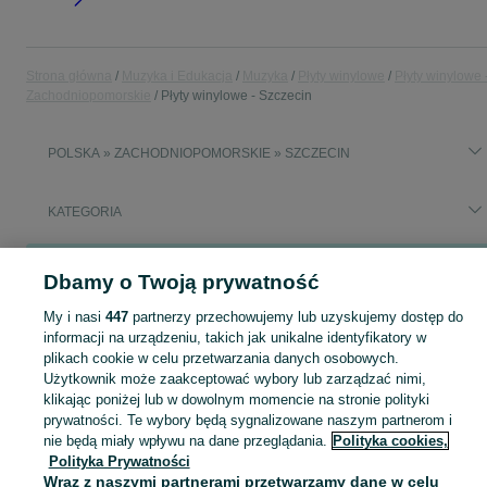
Strona główna
Muzyka i Edukacja
Muzyka
Płyty winylowe
Płyty winylowe 
Zachodniopomorskie
Płyty winylowe - Szczecin
POLSKA » ZACHODNIOPOMORSKIE » SZCZECIN
KATEGORIA
Popularne wyszukiwania
Dbamy o Twoją prywatność
goth winylowe
gothic
kasety magnetofonowe
My i nasi
447
partnerzy przechowujemy lub uzyskujemy dostęp do
informacji na urządzeniu, takich jak unikalne identyfikatory w
Zobacz Więc
Sprzedaż płyt gramofonowych Szczecin ▶️ szeroki wybór gatunków oraz wykonawców ✅ Nowe i używane w super cenach ✌ Kupuj i sprzedawaj na OLX.pl!
plikach cookie w celu przetwarzania danych osobowych.
Użytkownik może zaakceptować wybory lub zarządzać nimi,
klikając poniżej lub w dowolnym momencie na stronie polityki
Mapa kategorii
prywatności. Te wybory będą sygnalizowane naszym partnerom i
Mapa miejscowości
nie będą miały wpływu na dane przeglądania.
Polityka cookies,
Polityka Prywatności
Mapa ministron
Wraz z naszymi partnerami przetwarzamy dane w celu