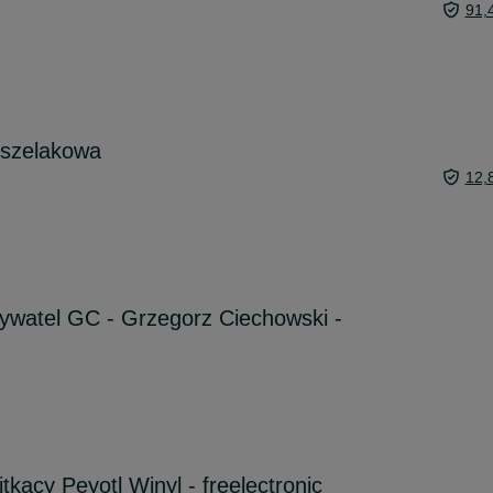
91,
 szelakowa
12,
ywatel GC - Grzegorz Ciechowski -
kacy Peyotl Winyl - freelectronic