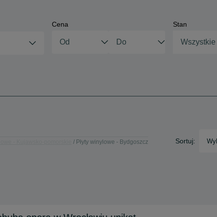
Cena
Stan
Wszystkie
Sortuj:
Wyb
ylowe - Kujawsko-pomorskie
Płyty winylowe - Bydgoszcz