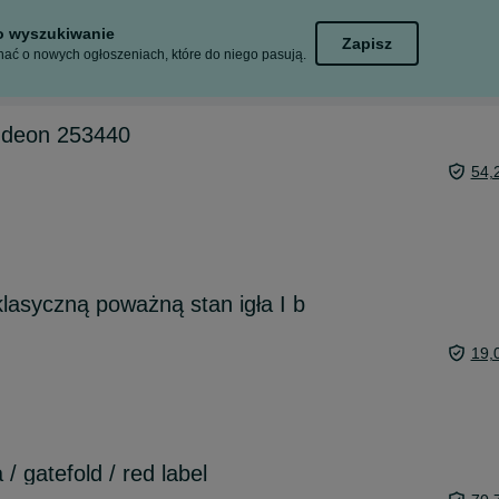
to wyszukiwanie
Zapisz
ać o nowych ogłoszeniach, które do niego pasują.
Odeon 253440
54,
lasyczną poważną stan igła I b
19,
/ gatefold / red label