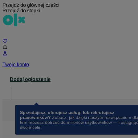
Przejdź do głównej części
Przejdź do stopki
Czat
Twoje konto
Dodaj ogłoszenie
Dla biznesu
opens in a new tab
Sprzedajesz, oferujesz usługi lub rekrutujesz
pracowników?
Zobacz, jak dzięki naszym rozwiązaniom dl
firm możesz dotrzeć do milionów użytkowników — i osiągną
swoje cele.