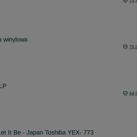
70,
a winylowa
75,
LP
64,
Let It Be - Japan Toshiba YEX- 773