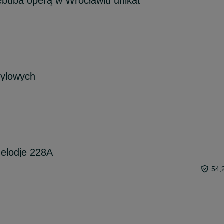
ebuba operą w Wrocławiu unikat
nylowych
Melodje 228A
54,