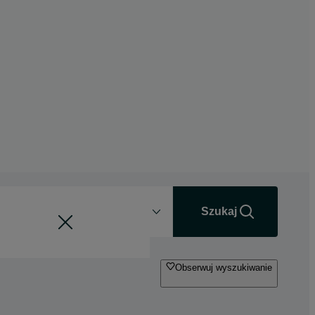
Odległość
+0 km
Szukaj
Obserwuj wyszukiwanie