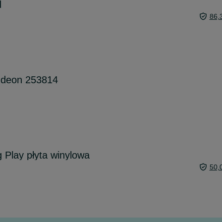
d
86,
Odeon 253814
 Play płyta winylowa
50,