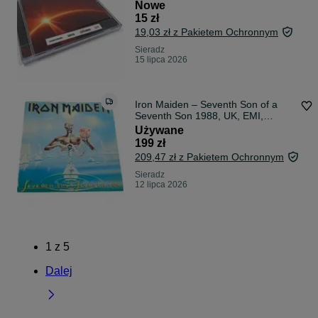
Zespół Nowe Utwory Pop Klasyka
Nowe
Muzyki Prezent Kolekcjonerski
15 zł
Oryginał Płyta Kompaktowa
19,03 zł z Pakietem Ochronnym
Sieradz
15 lipca 2026
Iron Maiden – Seventh Son of a
Seventh Son 1988, UK, EMI,
oryginalne tłoczenie (pierwsze
Używane
wydanie)
199 zł
209,47 zł z Pakietem Ochronnym
Sieradz
12 lipca 2026
1
z
5
Dalej