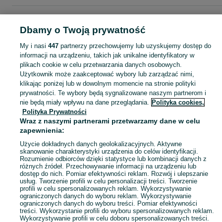
Strona główna
Muzyka i Edukacja
Muzyka
Płyty CD
Płyty CD - Łódzkie
Płyty CD - Sieradz
Dbamy o Twoją prywatność
My i nasi
447
partnerzy przechowujemy lub uzyskujemy dostęp do
KATEGORIA
informacji na urządzeniu, takich jak unikalne identyfikatory w
plikach cookie w celu przetwarzania danych osobowych.
Użytkownik może zaakceptować wybory lub zarządzać nimi,
Zobacz Więc
Sprzedaż krążków CD Sieradz ▶️ składanki, soundtracki, box-sety, single ✅ Nowe i używane w atrakcyjnych cenach ✌ Kupuj i sprzedawaj na OLX.pl!
klikając poniżej lub w dowolnym momencie na stronie polityki
prywatności. Te wybory będą sygnalizowane naszym partnerom i
nie będą miały wpływu na dane przeglądania.
Polityka cookies,
Mapa kategorii
Polityka Prywatności
Mapa miejscowości
Wraz z naszymi partnerami przetwarzamy dane w celu
zapewnienia:
Mapa ministron
Popularne wyszukiwania
Użycie dokładnych danych geolokalizacyjnych. Aktywne
skanowanie charakterystyki urządzenia do celów identyfikacji.
Rozumienie odbiorców dzięki statystyce lub kombinacji danych z
różnych źródeł. Przechowywanie informacji na urządzeniu lub
dostęp do nich. Pomiar efektywności reklam. Rozwój i ulepszanie
usług. Tworzenie profili w celu personalizacji treści. Tworzenie
profili w celu spersonalizowanych reklam. Wykorzystywanie
ograniczonych danych do wyboru reklam. Wykorzystywanie
ograniczonych danych do wyboru treści. Pomiar efektywności
treści. Wykorzystanie profili do wyboru spersonalizowanych reklam.
Wykorzystywanie profili w celu doboru spersonalizowanych treści.