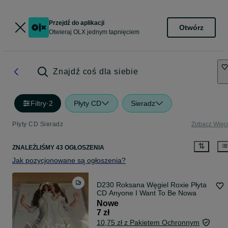
Przejdź do aplikacji
Otwórz
Otwieraj OLX jednym tapnięciem
Znajdź coś dla siebie
Filtry
·
2
Płyty CD
Sieradz
Płyty CD Sieradz
Zobacz Więc
ZNALEŹLIŚMY 43 OGŁOSZENIA
Jak pozycjonowane są ogłoszenia?
D230 Roksana Węgiel Roxie Płyta
CD Anyone I Want To Be Nowa
Nowe
7 zł
10,75 zł z Pakietem Ochronnym