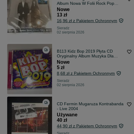
Album Nowa W Folii Rock Pop
Prezent
Nowe
13 zł
16,96 zł z Pakietem Ochronnym
Sieradz
02 sierpnia 2026
B113 Kidz Bop 2019 Płyta CD
Oryginalny Album Muzyka Dla
Dzieci Hity
Nowe
5 zł
8,68 zł z Pakietem Ochronnym
Sieradz
02 sierpnia 2026
CD Fermin Mugaruza Kontrabanda
- Live 2004
Używane
40 zł
44,90 zł z Pakietem Ochronnym
Sieradz