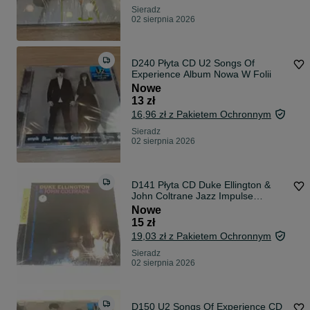
Sieradz
02 sierpnia 2026
D240 Płyta CD U2 Songs Of
Experience Album Nowa W Folii
Nowe
13 zł
16,96 zł z Pakietem Ochronnym
Sieradz
02 sierpnia 2026
D141 Płyta CD Duke Ellington &
John Coltrane Jazz Impulse
Originals
Nowe
15 zł
19,03 zł z Pakietem Ochronnym
Sieradz
02 sierpnia 2026
D150 U2 Songs Of Experience CD