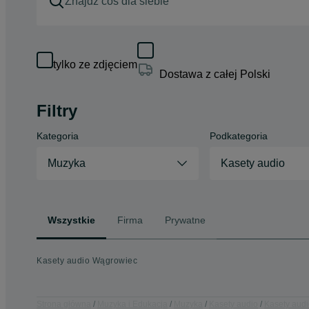
tylko ze zdjęciem
Dostawa z całej Polski
Filtry
Kategoria
Podkategoria
Muzyka
Kasety audio
Wszystkie
Firma
Prywatne
Kasety audio Wągrowiec
Strona główna
Muzyka i Edukacja
Muzyka
Kasety audio
Kasety audi