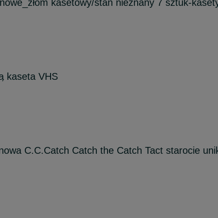
nowe_złom kasetowy/stan nieznany 7 sztuk-kaset
zą kaseta VHS
owa C.C.Catch Catch the Catch Tact starocie uni