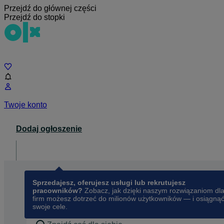
Przejdź do głównej części
Przejdź do stopki
Czat
Twoje konto
Dodaj ogłoszenie
Dla biznesu
opens in a new tab
Sprzedajesz, oferujesz usługi lub rekrutujesz
pracowników?
Zobacz, jak dzięki naszym rozwiązaniom dl
firm możesz dotrzeć do milionów użytkowników — i osiągną
swoje cele.