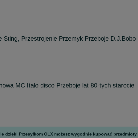
ie Sting, Przestrojenie Przemyk Przeboje D.J.Bobo
owa MC Italo disco Przeboje lat 80-tych starocie
, ale dzięki Przesyłkom OLX możesz wygodnie kupować przedmioty z