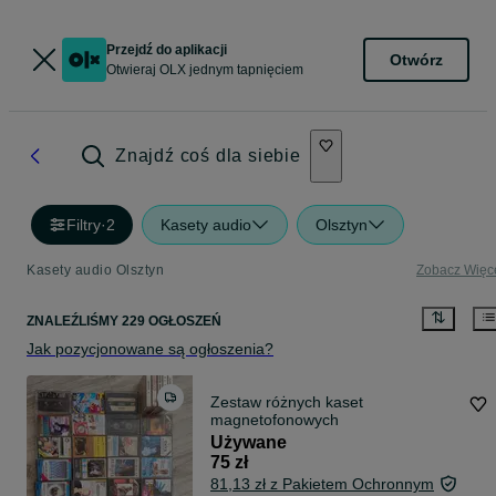
Przejdź do aplikacji
Otwórz
Otwieraj OLX jednym tapnięciem
Znajdź coś dla siebie
Filtry
·
2
Kasety audio
Olsztyn
Kasety audio Olsztyn
Zobacz Więc
ZNALEŹLIŚMY 229 OGŁOSZEŃ
Jak pozycjonowane są ogłoszenia?
Zestaw różnych kaset
magnetofonowych
Używane
75 zł
81,13 zł z Pakietem Ochronnym