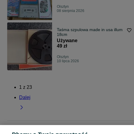
Olsztyn
08 sierpnia 2026
Taśma szpulowa made in usa illum
18cm
Używane
49 zł
Olsztyn
10 lipca 2026
1
z
23
Dalej
Strona główna
Muzyka i Edukacja
Muzyka
Kasety audio
Kasety audio -