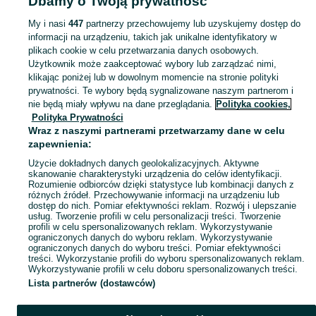
Dbamy o Twoją prywatność
Warmińsko-mazurskie
Kasety audio - Olsztyn
My i nasi
447
partnerzy przechowujemy lub uzyskujemy dostęp do
informacji na urządzeniu, takich jak unikalne identyfikatory w
KATEGORIA
plikach cookie w celu przetwarzania danych osobowych.
Użytkownik może zaakceptować wybory lub zarządzać nimi,
Zobacz Więc
Sprzedaż kaset z muzyką Olsztyn ▶️ edycje nowe, kasety vintage, składanki i inne ✅ Nowe i używane w super cenach ✌ Kupuj i sprzedawaj na OLX.pl!
klikając poniżej lub w dowolnym momencie na stronie polityki
prywatności. Te wybory będą sygnalizowane naszym partnerom i
nie będą miały wpływu na dane przeglądania.
Polityka cookies,
Mapa kategorii
Polityka Prywatności
Mapa miejscowości
Wraz z naszymi partnerami przetwarzamy dane w celu
zapewnienia:
Mapa ministron
Użycie dokładnych danych geolokalizacyjnych. Aktywne
Popularne wyszukiwania
skanowanie charakterystyki urządzenia do celów identyfikacji.
Rozumienie odbiorców dzięki statystyce lub kombinacji danych z
różnych źródeł. Przechowywanie informacji na urządzeniu lub
dostęp do nich. Pomiar efektywności reklam. Rozwój i ulepszanie
usług. Tworzenie profili w celu personalizacji treści. Tworzenie
profili w celu spersonalizowanych reklam. Wykorzystywanie
ograniczonych danych do wyboru reklam. Wykorzystywanie
ograniczonych danych do wyboru treści. Pomiar efektywności
treści. Wykorzystanie profili do wyboru spersonalizowanych reklam.
Wykorzystywanie profili w celu doboru spersonalizowanych treści.
Lista partnerów (dostawców)