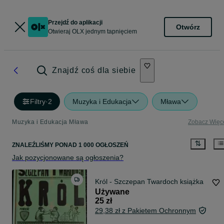
Przejdź do aplikacji
Otwórz
Otwieraj OLX jednym tapnięciem
Znajdź coś dla siebie
Filtry
·
2
Muzyka i Edukacja
Mława
Muzyka i Edukacja Mława
Zobacz Więc
ZNALEŹLIŚMY
PONAD
1 000 OGŁOSZEŃ
Jak pozycjonowane są ogłoszenia?
Król - Szczepan Twardoch książka
Używane
25 zł
29,38 zł z Pakietem Ochronnym