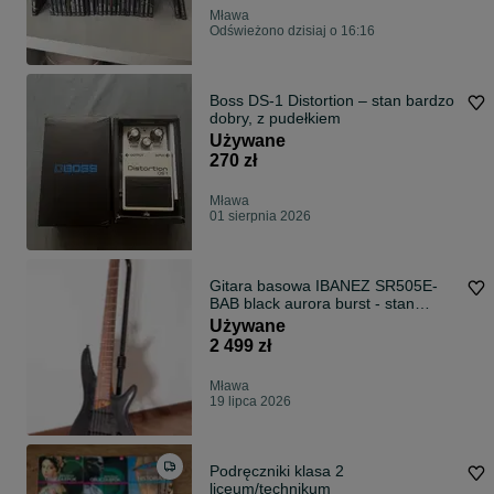
Mława
Odświeżono dzisiaj o 16:16
Boss DS-1 Distortion – stan bardzo
dobry, z pudełkiem
Używane
270 zł
Mława
01 sierpnia 2026
Gitara basowa IBANEZ SR505E-
BAB black aurora burst - stan
idealny
Używane
2 499 zł
Mława
19 lipca 2026
Podręczniki klasa 2
liceum/technikum