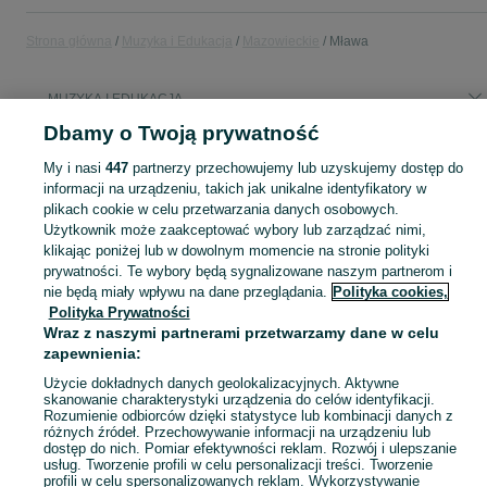
Strona główna
Muzyka i Edukacja
Mazowieckie
Mława
MUZYKA I EDUKACJA
Dbamy o Twoją prywatność
KATEGORIA
My i nasi
447
partnerzy przechowujemy lub uzyskujemy dostęp do
informacji na urządzeniu, takich jak unikalne identyfikatory w
plikach cookie w celu przetwarzania danych osobowych.
Zobacz Więc
Sprzedaż towarów dla relaksu, twórczości i nauki Mława ▶️ Nowe i używane instrumenty, książki, filmy i inne ✌ Kupuj i sprzedawaj na OLX.pl!
Użytkownik może zaakceptować wybory lub zarządzać nimi,
klikając poniżej lub w dowolnym momencie na stronie polityki
Mapa kategorii
prywatności. Te wybory będą sygnalizowane naszym partnerom i
nie będą miały wpływu na dane przeglądania.
Polityka cookies,
Mapa miejscowości
Polityka Prywatności
Mapa ministron
Wraz z naszymi partnerami przetwarzamy dane w celu
zapewnienia:
Popularne wyszukiwania
Użycie dokładnych danych geolokalizacyjnych. Aktywne
skanowanie charakterystyki urządzenia do celów identyfikacji.
Rozumienie odbiorców dzięki statystyce lub kombinacji danych z
różnych źródeł. Przechowywanie informacji na urządzeniu lub
dostęp do nich. Pomiar efektywności reklam. Rozwój i ulepszanie
usług. Tworzenie profili w celu personalizacji treści. Tworzenie
profili w celu spersonalizowanych reklam. Wykorzystywanie