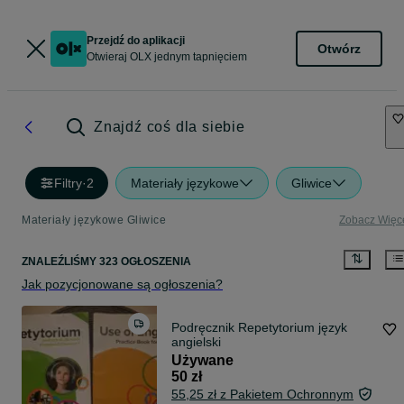
Przejdź do aplikacji
Otwórz
Otwieraj OLX jednym tapnięciem
Znajdź coś dla siebie
Filtry
·
2
Materiały językowe
Gliwice
Materiały językowe Gliwice
Zobacz Więc
ZNALEŹLIŚMY 323 OGŁOSZENIA
Jak pozycjonowane są ogłoszenia?
Podręcznik Repetytorium język
angielski
Używane
50 zł
55,25 zł z Pakietem Ochronnym