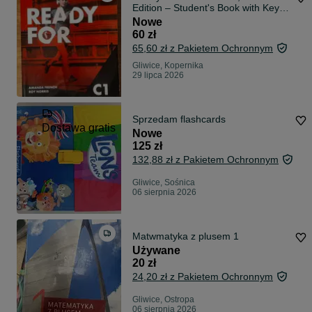
Edition – Student's Book with Key +
Digital Student's Book.
Nowe
60 zł
65,60 zł z Pakietem Ochronnym
Gliwice, Kopernika
29 lipca 2026
Sprzedam flashcards
Dostawa gratis
Nowe
125 zł
132,88 zł z Pakietem Ochronnym
Gliwice, Sośnica
06 sierpnia 2026
Matwmatyka z plusem 1
Używane
20 zł
24,20 zł z Pakietem Ochronnym
Gliwice, Ostropa
06 sierpnia 2026