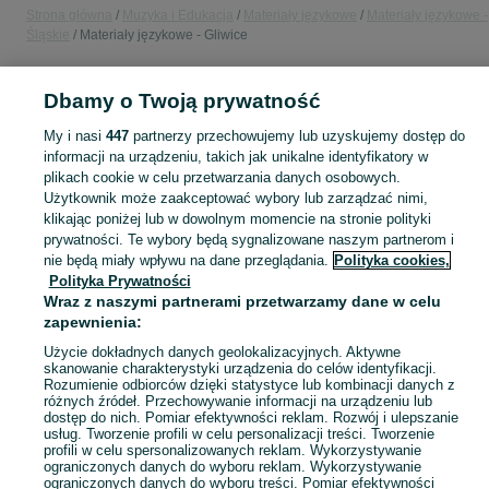
Strona główna
Muzyka i Edukacja
Materiały językowe
Materiały językowe -
Śląskie
Materiały językowe - Gliwice
POLSKA » ŚLĄSKIE » GLIWICE
Dbamy o Twoją prywatność
My i nasi
447
partnerzy przechowujemy lub uzyskujemy dostęp do
KATEGORIA
informacji na urządzeniu, takich jak unikalne identyfikatory w
plikach cookie w celu przetwarzania danych osobowych.
Użytkownik może zaakceptować wybory lub zarządzać nimi,
Zobacz Więc
Sprzedaż materiałów do różnych języków Gliwice ▶️ podręczniki, słowniki, inne ✅ Nowe i używane w super cenach ✌ Kupuj i sprzedawaj na OLX.pl!
klikając poniżej lub w dowolnym momencie na stronie polityki
prywatności. Te wybory będą sygnalizowane naszym partnerom i
nie będą miały wpływu na dane przeglądania.
Polityka cookies,
Mapa kategorii
Polityka Prywatności
Mapa miejscowości
Wraz z naszymi partnerami przetwarzamy dane w celu
Mapa ministron
zapewnienia:
Popularne wyszukiwania
Użycie dokładnych danych geolokalizacyjnych. Aktywne
skanowanie charakterystyki urządzenia do celów identyfikacji.
Rozumienie odbiorców dzięki statystyce lub kombinacji danych z
różnych źródeł. Przechowywanie informacji na urządzeniu lub
dostęp do nich. Pomiar efektywności reklam. Rozwój i ulepszanie
usług. Tworzenie profili w celu personalizacji treści. Tworzenie
profili w celu spersonalizowanych reklam. Wykorzystywanie
ograniczonych danych do wyboru reklam. Wykorzystywanie
ograniczonych danych do wyboru treści. Pomiar efektywności