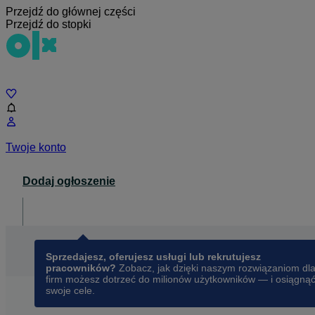
Przejdź do głównej części
Przejdź do stopki
Czat
Twoje konto
Dodaj ogłoszenie
Dla biznesu
opens in a new tab
Sprzedajesz, oferujesz usługi lub rekrutujesz
pracowników?
Zobacz, jak dzięki naszym rozwiązaniom dl
firm możesz dotrzeć do milionów użytkowników — i osiągną
swoje cele.