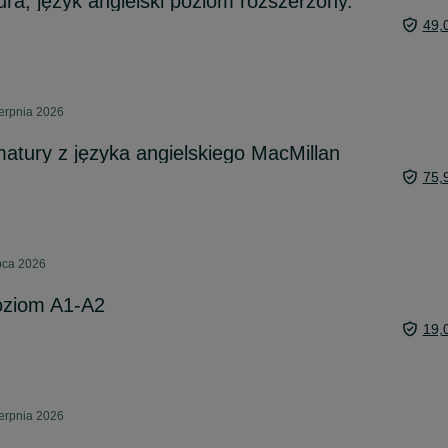
ra, język angielski poziom rozszerzony.
49,
erpnia 2026
atury z języka angielskiego MacMillan
75,
pca 2026
poziom A1-A2
19,
erpnia 2026