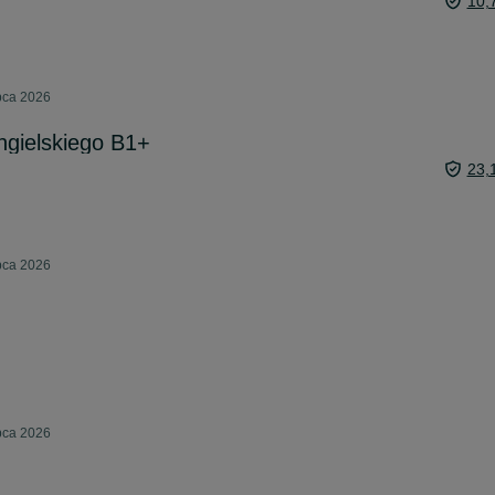
10,
pca 2026
angielskiego B1+
23,
pca 2026
pca 2026