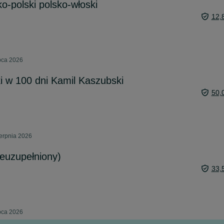
o-polski polsko-włoski
12,
pca 2026
i w 100 dni Kamil Kaszubski
50,
erpnia 2026
ieuzupełniony)
33,
pca 2026