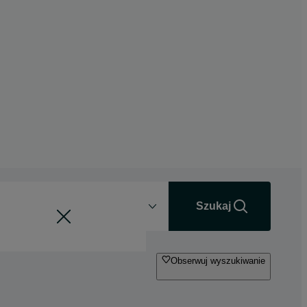
Odległość
+0 km
Szukaj
Obserwuj wyszukiwanie