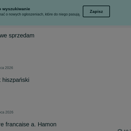
to wyszukiwanie
Zapisz
ać o nowych ogłoszeniach, które do niego pasują.
nowe sprzedam
pca 2026
 hiszpański
pca 2026
e francaise a. Hamon