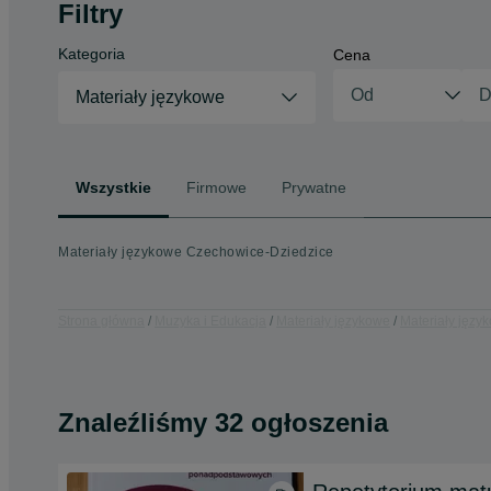
Filtry
Kategoria
Cena
Materiały językowe
Wszystkie
Firmowe
Prywatne
Materiały językowe Czechowice-Dziedzice
Strona główna
Muzyka i Edukacja
Materiały językowe
Materiały język
Znaleźliśmy 32 ogłoszenia