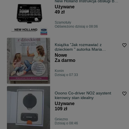
New Holland Instrukcja obsługi Bale
Command @@@
Używane
49 zł
Szamotuły
Odświeżono dzisiaj o 08:06
Książka "Jak rozmawiać z
dzieckiem " autorka Maria
Boguszewska
Nowe
Za darmo
Konin
Dzisiaj o 07:33
Ooono Co-driver NO2 asystent
kierowcy stan idealny
Używane
109 zł
Gniezno
Dzisiaj o 08:46