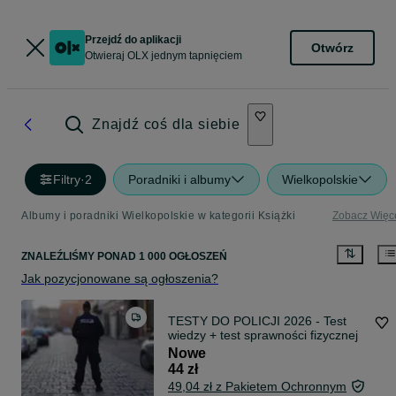
Przejdź do aplikacji
Otwórz
Otwieraj OLX jednym tapnięciem
Znajdź coś dla siebie
Filtry
·
2
Poradniki i albumy
Wielkopolskie
Albumy i poradniki Wielkopolskie w kategorii Książki
Zobacz Więc
ZNALEŹLIŚMY
PONAD
1 000 OGŁOSZEŃ
Jak pozycjonowane są ogłoszenia?
TESTY DO POLICJI 2026 - Test
wiedzy + test sprawności fizycznej
Nowe
44 zł
49,04 zł z Pakietem Ochronnym