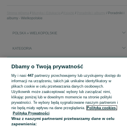
Strona główna
Muzyka i Edukacja
Książki
Poradniki i albumy
Poradniki i
albumy - Wielkopolskie
POLSKA » WIELKOPOLSKIE
KATEGORIA
Popularne wyszukiwania
Dbamy o Twoją prywatność
pokaz co masz w pieluszce
kupa
My i nasi
447
partnerzy przechowujemy lub uzyskujemy dostęp do
informacji na urządzeniu, takich jak unikalne identyfikatory w
Zobacz Więc
Sprzedaż poradników i albumów Wielkopolskie ▶️ kulinaria, sztuka, fotografia i inne ✅ Nowe i używane w super cenach ✌ Kupuj i sprzedawaj na OLX.pl!
plikach cookie w celu przetwarzania danych osobowych.
Użytkownik może zaakceptować wybory lub zarządzać nimi,
klikając poniżej lub w dowolnym momencie na stronie polityki
Mapa kategorii
prywatności. Te wybory będą sygnalizowane naszym partnerom i
Mapa miejscowości
nie będą miały wpływu na dane przeglądania.
Polityka cookies,
Polityka Prywatności
Mapa ministron
Wraz z naszymi partnerami przetwarzamy dane w celu
Popularne wyszukiwania
zapewnienia: