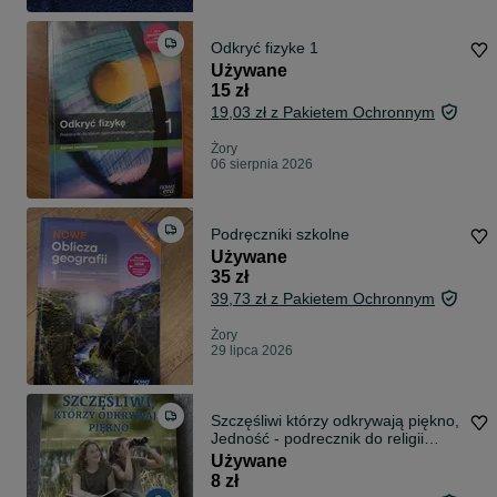
Odkryć fizyke 1
Używane
15 zł
19,03 zł z Pakietem Ochronnym
Żory
06 sierpnia 2026
Podręczniki szkolne
Używane
35 zł
39,73 zł z Pakietem Ochronnym
Żory
29 lipca 2026
Szczęśliwi którzy odkrywają piękno,
Jedność - podrecznik do religii
klasa 6
Używane
8 zł