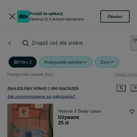
Przejdź do aplikacji
Otwórz
Otwieraj OLX jednym tapnięciem
Znajdź coś dla siebie
Filtry
·
2
Podręczniki szkolne
Żory
Podręczniki szkolne Żory
Zobacz Więc
ZNALEŹLIŚMY
PONAD
1 000 OGŁOSZEŃ
Jak pozycjonowane są ogłoszenia?
Historia 3 Ślady czasu
Używane
25 zł