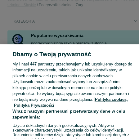
szkolne - Śląskie
Podręczniki szkolne - Żory
KATEGORIA
Popularne wyszukiwania
podrecxnik historia szkola branzow 1 stopnia
masz wpływ 1 podręcznik
Dbamy o Twoją prywatność
chemia podrecxnik do szkoly pranxowej
w centrum uwagi 4
My i nasi
447
partnerzy przechowujemy lub uzyskujemy dostęp do
nowa biologia na czasie 1
informacji na urządzeniu, takich jak unikalne identyfikatory w
plikach cookie w celu przetwarzania danych osobowych.
Użytkownik może zaakceptować wybory lub zarządzać nimi,
Zobacz Więc
Sprzedaż podręczników do szkoły Żory ▶️ matematyka, polski, historia i inne ✅ Nowe i używane w super cenach ✌ Kupuj i sprzedawaj na OLX.pl!
klikając poniżej lub w dowolnym momencie na stronie polityki
prywatności. Te wybory będą sygnalizowane naszym partnerom i
Mapa kategorii
nie będą miały wpływu na dane przeglądania.
Polityka cookies,
Polityka Prywatności
Mapa miejscowości
Wraz z naszymi partnerami przetwarzamy dane w celu
Mapa ministron
zapewnienia:
Popularne wyszukiwania
Użycie dokładnych danych geolokalizacyjnych. Aktywne
skanowanie charakterystyki urządzenia do celów identyfikacji.
Rozumienie odbiorców dzięki statystyce lub kombinacji danych z