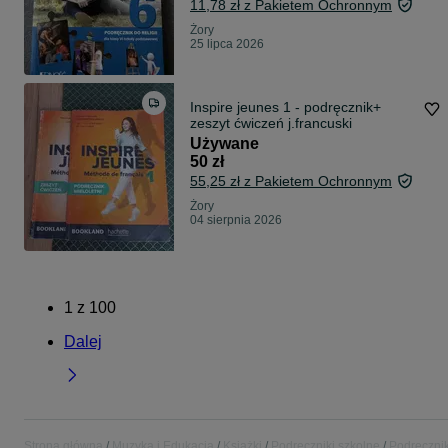
11,78 zł z Pakietem Ochronnym
Żory
25 lipca 2026
Inspire jeunes 1 - podręcznik+
zeszyt ćwiczeń j.francuski
Używane
50 zł
55,25 zł z Pakietem Ochronnym
Żory
04 sierpnia 2026
1
z
100
Dalej
Strona główna
Muzyka i Edukacja
Książki
Podręczniki szkolne
Podręcznik