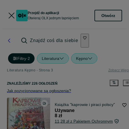
Przejdź do aplikacji
Otwórz
Otwieraj OLX jednym tapnięciem
Znajdź coś dla siebie
Filtry
·
2
Literatura
Kępno
Literatura Kępno - Strona 3
Zobacz Więc
ZNALEŹLIŚMY 226 OGŁOSZEŃ
Jak pozycjonowane są ogłoszenia?
Książka "kaprowie i piraci polscy"
Używane
8 zł
11,28 zł z Pakietem Ochronnym