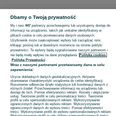
Strona główna
Muzyka i Edukacja
Książki
Literatura
Literatura -
Wielkopolskie
Literatura - Kępno
Dbamy o Twoją prywatność
My i nasi
447
partnerzy przechowujemy lub uzyskujemy dostęp do
KATEGORIA
informacji na urządzeniu, takich jak unikalne identyfikatory w
plikach cookie w celu przetwarzania danych osobowych.
Użytkownik może zaakceptować wybory lub zarządzać nimi,
Zobacz Więc
Sprzedaż literatury pięknej i faktu Kępno ▶️ autorzy polscy i zagraniczni ✅ Nowe i używane w super cenach ✌ Kupuj i sprzedawaj z zyskiem na OLX.pl!
klikając poniżej lub w dowolnym momencie na stronie polityki
prywatności. Te wybory będą sygnalizowane naszym partnerom i
nie będą miały wpływu na dane przeglądania.
Polityka cookies,
Mapa kategorii
Polityka Prywatności
Mapa miejscowości
Wraz z naszymi partnerami przetwarzamy dane w celu
zapewnienia:
Mapa ministron
Popularne wyszukiwania
Użycie dokładnych danych geolokalizacyjnych. Aktywne
skanowanie charakterystyki urządzenia do celów identyfikacji.
Rozumienie odbiorców dzięki statystyce lub kombinacji danych z
różnych źródeł. Przechowywanie informacji na urządzeniu lub
dostęp do nich. Pomiar efektywności reklam. Rozwój i ulepszanie
usług. Tworzenie profili w celu personalizacji treści. Tworzenie
profili w celu spersonalizowanych reklam. Wykorzystywanie
ograniczonych danych do wyboru reklam. Wykorzystywanie
ograniczonych danych do wyboru treści. Pomiar efektywności
treści. Wykorzystanie profili do wyboru spersonalizowanych reklam.
Wykorzystywanie profili w celu doboru spersonalizowanych treści.