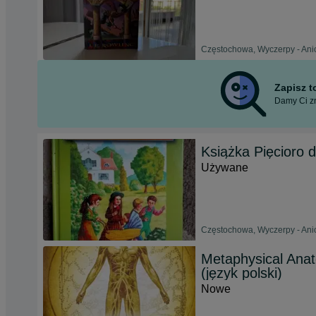
Częstochowa, Wyczerpy - Anio
Zapisz 
Damy Ci zn
Książka Pięcioro d
Używane
Częstochowa, Wyczerpy - Anio
Metaphysical Ana
(język polski)
Nowe