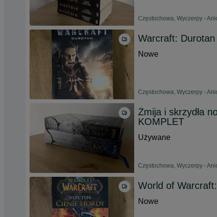
Częstochowa, Wyczerpy - Anio
Warcraft: Durotan
Nowe
Częstochowa, Wyczerpy - Anio
Żmija i skrzydła no
KOMPLET
Używane
Częstochowa, Wyczerpy - Anio
World of Warcraft:
Nowe