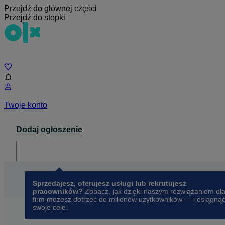
Przejdź do głównej części
Przejdź do stopki
Czat
Twoje konto
Dodaj ogłoszenie
Dla biznesu
opens in a new tab
Sprzedajesz, oferujesz usługi lub rekrutujesz
pracowników?
Zobacz, jak dzięki naszym rozwiązaniom dl
firm możesz dotrzeć do milionów użytkowników — i osiągną
swoje cele.