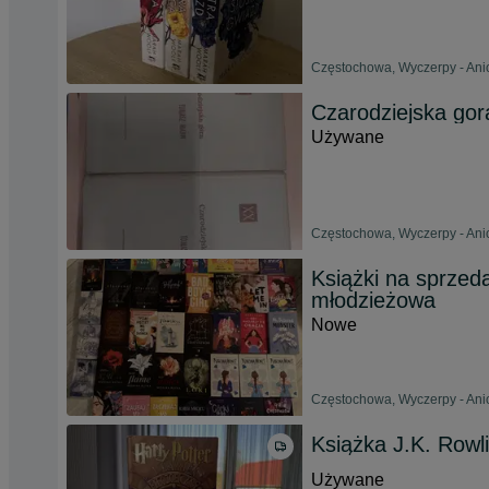
Częstochowa, Wyczerpy - Anio
Czarodziejska go
Używane
Częstochowa, Wyczerpy - Anio
Książki na sprzeda
młodzieżowa
Nowe
Częstochowa, Wyczerpy - Anio
Książka J.K. Rowli
Używane