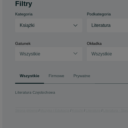
Filtry
Kategoria
Podkategoria
Książki
Literatura
Gatunek
Okładka
Wszystkie
Wszystkie
Wszystkie
Firmowe
Prywatne
Literatura Częstochowa
Strona główna
Muzyka i Edukacja
Książki
Literatura
Literatura - Śląs