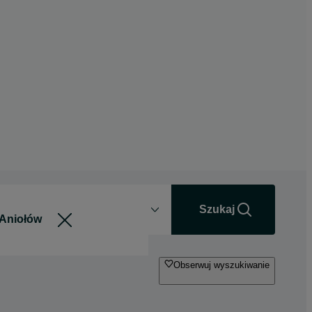
Odległość
+0 km
Szukaj
Obserwuj wyszukiwanie