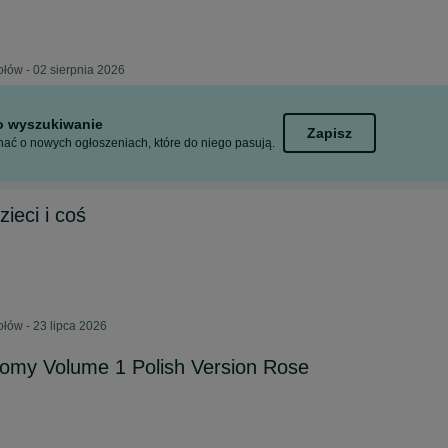
łów - 02 sierpnia 2026
to wyszukiwanie
Zapisz
ać o nowych ogłoszeniach, które do niego pasują.
zieci i coś
łów - 23 lipca 2026
tomy Volume 1 Polish Version Rose