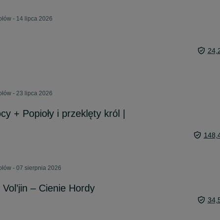
łów - 14 lipca 2026
24,
łów - 23 lipca 2026
cy + Popioły i przeklęty król |
148,
łów - 07 sierpnia 2026
 Vol’jin – Cienie Hordy
34,