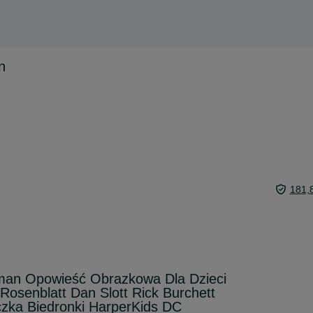
n
181,
an Opowieść Obrazkowa Dla Dzieci
osenblatt Dan Slott Rick Burchett
eczka Biedronki HarperKids DC