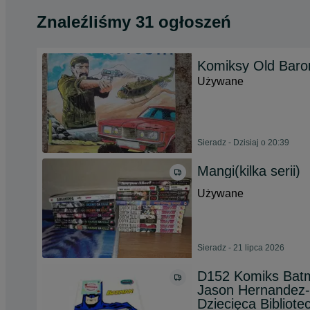
Znaleźliśmy 31 ogłoszeń
Komiksy Old Baro
Używane
Sieradz - Dzisiaj o 20:39
Mangi(kilka serii)
Używane
Sieradz - 21 lipca 2026
D152 Komiks Batm
Jason Hernandez-R
Dziecięca Bibliot