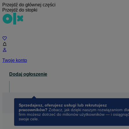
Przejdź do głównej części
Przejdź do stopki
Czat
Twoje konto
Dodaj ogłoszenie
Dla biznesu
opens in a new tab
Sprzedajesz, oferujesz usługi lub rekrutujesz
pracowników?
Zobacz, jak dzięki naszym rozwiązaniom dl
firm możesz dotrzeć do milionów użytkowników — i osiągną
swoje cele.