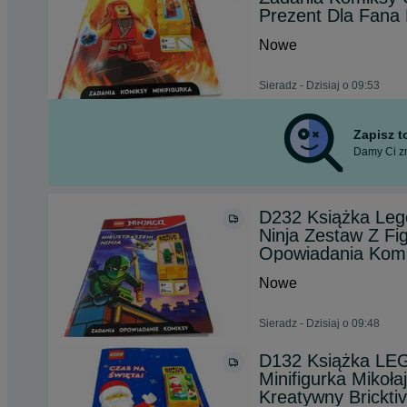
Prezent Dla Fana
Nowe
Sieradz - Dzisiaj o 09:53
Zapisz 
Damy Ci zn
D232 Książka Lego
Ninja Zestaw Z Fi
Opowiadania Komi
Nowe
Sieradz - Dzisiaj o 09:48
D132 Książka LEG
Minifigurka Mikoł
Kreatywny Brickti