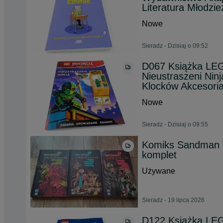
Literatura Młodzi
Nowe
Sieradz - Dzisiaj o 09:52
D067 Książka LEG
Nieustraszeni Nin
Klocków Akcesori
Nowe
Sieradz - Dzisiaj o 09:55
Komiks Sandman T
komplet
Używane
Sieradz - 19 lipca 2026
D122 Książka LEG