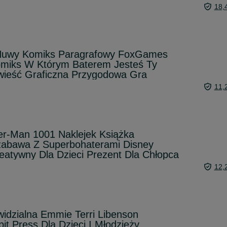
18,
 Nuwy Komiks Paragrafowy FoxGames
miks W Którym Baterem Jesteś Ty
wieść Graficzna Przygodowa Gra
11,
er-Man 1001 Naklejek Książka
abawa Z Superbohaterami Disney
atywny Dla Dzieci Prezent Dla Chłopca
12,
idzialna Emmie Terri Libenson
t Press Dla Dzieci I Młodzieży