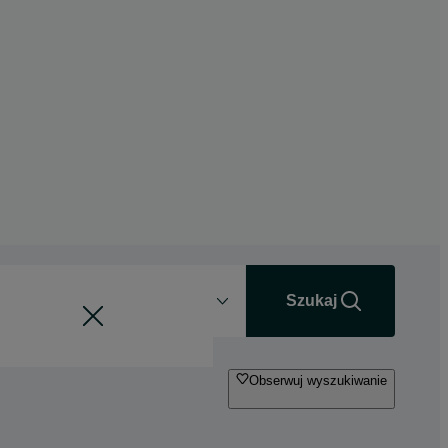
Odległość
+0 km
Szukaj
Obserwuj wyszukiwanie