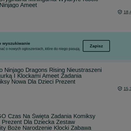
 Ninjago Ameet
18,
to wyszukiwanie
Zapisz
ać o nowych ogłoszeniach, które do niego pasują.
 Ninjago Dragons Rising Nieustraszeni
gurką I Klockami Ameet Zadania
ksy Nowa Dla Dzieci Prezent
15,
O Czas Na Święta Zadania Komiksy
aj Prezent Dla Dziecka Zestaw
vity Boże Narodzenie Klocki Zabawa