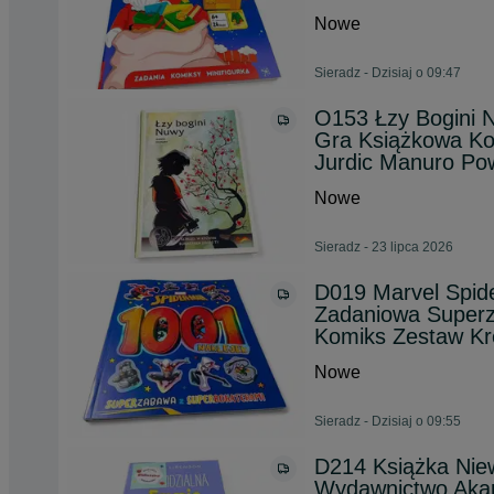
Nowe
Sieradz - Dzisiaj o 09:47
O153 Łzy Bogini
Gra Książkowa Ko
Jurdic Manuro Po
Nowe
Sieradz - 23 lipca 2026
D019 Marvel Spid
Zadaniowa Superz
Komiks Zestaw Kre
Nowe
Sieradz - Dzisiaj o 09:55
D214 Książka Niew
Wydawnictwo Akapi