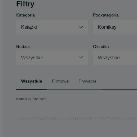
Filtry
Kategoria
Podkategoria
Książki
Komiksy
Rodzaj
Okładka
Wszystkie
Wszystkie
Wszystkie
Firmowe
Prywatne
Komiksy Sieradz
Strona główna
Muzyka i Edukacja
Książki
Komiksy
Komiksy - Łódzk