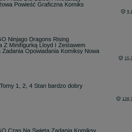
eżowa Powieść Graficzna Komiks
9,
O Ninjago Dragons Rising
ja Z Minifigurką Lloyd I Zestawem
a Zadania Opowiadania Komiksy Nowa
15,
omy 1, 2, 4 Stan bardzo dobry
128,
O Czas Na Święta Zadania Komiksy