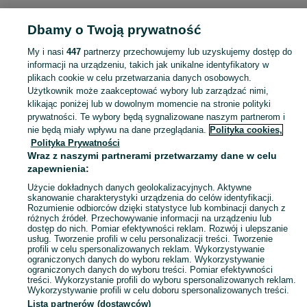
Strona główna
Muzyka i Edukacja
Książki
Dla dzieci
Dla dzieci -
Dbamy o Twoją prywatność
Wielkopolskie
Dla dzieci - Wągrowiec
My i nasi
447
partnerzy przechowujemy lub uzyskujemy dostęp do
KATEGORIA
informacji na urządzeniu, takich jak unikalne identyfikatory w
plikach cookie w celu przetwarzania danych osobowych.
Użytkownik może zaakceptować wybory lub zarządzać nimi,
Zobacz Więc
Sprzedaż książek dla dzieci Wągrowiec ▶️ bajki, wierszyki, lektury i inne ✅ Nowe i używane w super cenach ✌ Kupuj i sprzedawaj książki na OLX.pl!
klikając poniżej lub w dowolnym momencie na stronie polityki
prywatności. Te wybory będą sygnalizowane naszym partnerom i
nie będą miały wpływu na dane przeglądania.
Polityka cookies,
Mapa kategorii
Polityka Prywatności
Mapa miejscowości
Wraz z naszymi partnerami przetwarzamy dane w celu
zapewnienia:
Mapa ministron
Użycie dokładnych danych geolokalizacyjnych. Aktywne
Popularne wyszukiwania
skanowanie charakterystyki urządzenia do celów identyfikacji.
Rozumienie odbiorców dzięki statystyce lub kombinacji danych z
różnych źródeł. Przechowywanie informacji na urządzeniu lub
dostęp do nich. Pomiar efektywności reklam. Rozwój i ulepszanie
usług. Tworzenie profili w celu personalizacji treści. Tworzenie
profili w celu spersonalizowanych reklam. Wykorzystywanie
ograniczonych danych do wyboru reklam. Wykorzystywanie
ograniczonych danych do wyboru treści. Pomiar efektywności
treści. Wykorzystanie profili do wyboru spersonalizowanych reklam.
Wykorzystywanie profili w celu doboru spersonalizowanych treści.
Lista partnerów (dostawców)