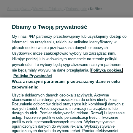
Strona główna
Muzyka i Edukacja
Dolnośląskie
Koźlice
MUZYKA I EDUKACJA
Dbamy o Twoją prywatność
My i nasi
447
partnerzy przechowujemy lub uzyskujemy dostęp do
KATEGORIA
informacji na urządzeniu, takich jak unikalne identyfikatory w
plikach cookie w celu przetwarzania danych osobowych.
Użytkownik może zaakceptować wybory lub zarządzać nimi,
Zobacz Więc
Sprzedaż towarów dla relaksu, twórczości i nauki Koźlice ▶️ Nowe i używane instrumenty, książki, filmy i inne ✌ Kupuj i sprzedawaj na OLX.pl!
klikając poniżej lub w dowolnym momencie na stronie polityki
prywatności. Te wybory będą sygnalizowane naszym partnerom i
nie będą miały wpływu na dane przeglądania.
Polityka cookies,
Mapa kategorii
Polityka Prywatności
Mapa miejscowości
Wraz z naszymi partnerami przetwarzamy dane w celu
Mapa ministron
zapewnienia:
Popularne wyszukiwania
Użycie dokładnych danych geolokalizacyjnych. Aktywne
skanowanie charakterystyki urządzenia do celów identyfikacji.
Rozumienie odbiorców dzięki statystyce lub kombinacji danych z
różnych źródeł. Przechowywanie informacji na urządzeniu lub
dostęp do nich. Pomiar efektywności reklam. Rozwój i ulepszanie
usług. Tworzenie profili w celu personalizacji treści. Tworzenie
profili w celu spersonalizowanych reklam. Wykorzystywanie
ograniczonych danych do wyboru reklam. Wykorzystywanie
ograniczonych danych do wyboru treści. Pomiar efektywności