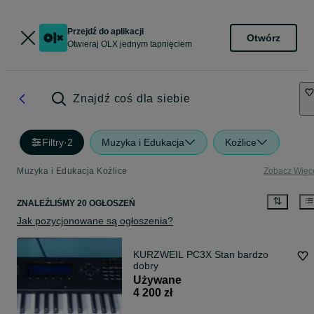
Przejdź do aplikacji
Otwórz
Otwieraj OLX jednym tapnięciem
Znajdź coś dla siebie
Filtry
·
2
Muzyka i Edukacja
Koźlice
Muzyka i Edukacja Koźlice
Zobacz Więc
ZNALEŹLIŚMY 20 OGŁOSZEŃ
Jak pozycjonowane są ogłoszenia?
KURZWEIL PC3X Stan bardzo
dobry
Używane
4 200 zł