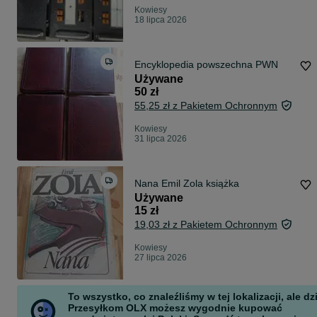
Kowiesy
18 lipca 2026
Encyklopedia powszechna PWN
Używane
50 zł
55,25 zł z Pakietem Ochronnym
Kowiesy
31 lipca 2026
Nana Emil Zola książka
Używane
15 zł
19,03 zł z Pakietem Ochronnym
Kowiesy
27 lipca 2026
To wszystko, co znaleźliśmy w tej lokalizacji, ale dz
Przesyłkom OLX możesz wygodnie kupować