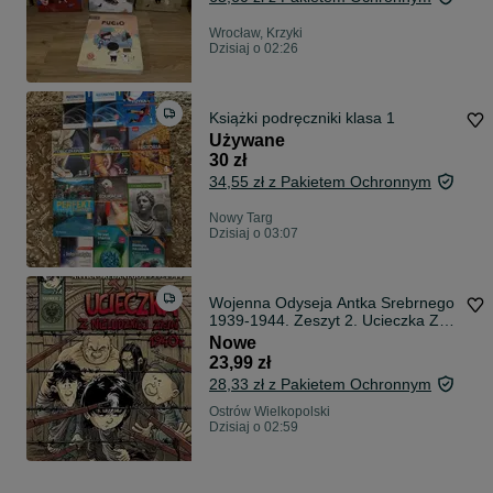
Wrocław, Krzyki
Dzisiaj o 02:26
Książki podręczniki klasa 1
Używane
30 zł
34,55 zł z Pakietem Ochronnym
Nowy Targ
Dzisiaj o 03:07
Wojenna Odyseja Antka Srebrnego
1939-1944. Zeszyt 2. Ucieczka Z
Nieludzkiej Ziemi 1940 R. Tomasz
Nowe
Robaczewski, Ronek Huber
23,99 zł
28,33 zł z Pakietem Ochronnym
Ostrów Wielkopolski
Dzisiaj o 02:59