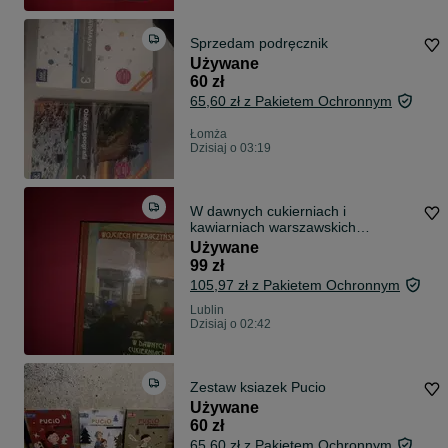
Sprzedam podręcznik
Używane
60 zł
65,60 zł z Pakietem Ochronnym
Łomża
Dzisiaj o 03:19
W dawnych cukierniach i
kawiarniach warszawskich
Wojciech Herbaczyński
Używane
DEDYKACYJA
99 zł
105,97 zł z Pakietem Ochronnym
Lublin
Dzisiaj o 02:42
Zestaw ksiazek Pucio
Używane
60 zł
65,60 zł z Pakietem Ochronnym