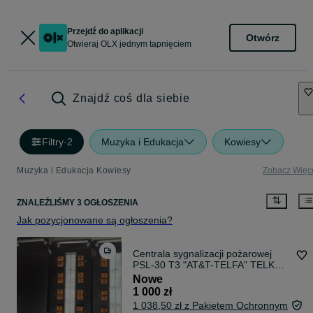
Przejdź do aplikacji
Otwórz
Otwieraj OLX jednym tapnięciem
Znajdź coś dla siebie
Filtry
·
2
Muzyka i Edukacja
Kowiesy
Muzyka i Edukacja Kowiesy
Zobacz Więc
ZNALEŹLIŚMY 3 OGŁOSZENIA
Jak pozycjonowane są ogłoszenia?
Centrala sygnalizacji pożarowej
PSL-30 T3 "AT&T-TELFA" TELKOM
- przystawka sygnalizacji pożaru
Nowe
NOWA rok 1989
1 000 zł
1 038,50 zł z Pakietem Ochronnym