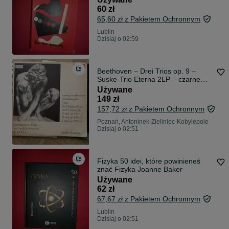
60 zł
65,60 zł z Pakietem Ochronnym
Lublin
Dzisiaj o 02:59
Beethoven – Drei Trios op. 9 –
Suske-Trio Eterna 2LP – czarne
etykiety
Używane
149 zł
157,72 zł z Pakietem Ochronnym
Poznań, Antoninek-Zieliniec-Kobylepole
Dzisiaj o 02:51
Fizyka 50 idei, które powinieneś
znać Fizyka Joanne Baker
Używane
62 zł
67,67 zł z Pakietem Ochronnym
Lublin
Dzisiaj o 02:51