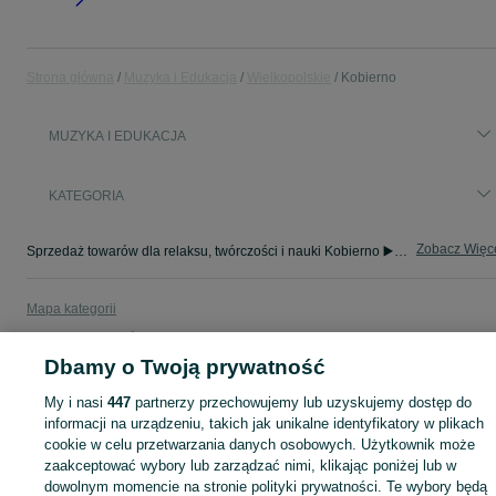
Strona główna
Muzyka i Edukacja
Wielkopolskie
Kobierno
MUZYKA I EDUKACJA
KATEGORIA
Zobacz Więc
Sprzedaż towarów dla relaksu, twórczości i nauki Kobierno ▶️ Nowe i używane instrumenty, książki, filmy i inne ✌ Kupuj i sprzedawaj na OLX.pl!
Mapa kategorii
Mapa miejscowości
Dbamy o Twoją prywatność
Mapa ministron
Popularne wyszukiwania
My i nasi
447
partnerzy przechowujemy lub uzyskujemy dostęp do
informacji na urządzeniu, takich jak unikalne identyfikatory w plikach
cookie w celu przetwarzania danych osobowych. Użytkownik może
zaakceptować wybory lub zarządzać nimi, klikając poniżej lub w
dowolnym momencie na stronie polityki prywatności. Te wybory będą