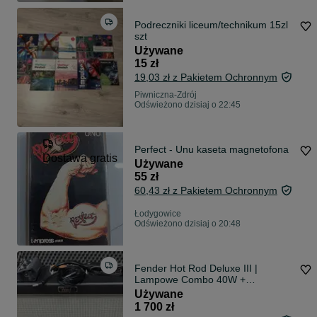
Podreczniki liceum/technikum 15zl
szt
Używane
15 zł
19,03 zł z Pakietem Ochronnym
Piwniczna-Zdrój
Odświeżono dzisiaj o 22:45
Perfect - Unu kaseta magnetofona
Dostawa gratis
Używane
55 zł
60,43 zł z Pakietem Ochronnym
Łodygowice
Odświeżono dzisiaj o 20:48
Fender Hot Rod Deluxe III |
Lampowe Combo 40W +
Oryginalny Footswitch
Używane
1 700 zł