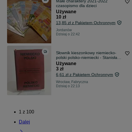
Małe charaktery 2021-2022
czasopismo dla dzieci
Używane
10 zł
13,85 zł z Pakietem Ochronnym
Jordanów
Dzisiaj o 22:42
Słownik kieszonkowy niemiecko-
polski polsko-niemiecki - Stanisław
Schimitzek
Używane
3 zł
6,61 zł z Pakietem Ochronnym
Wrocław, Fabryczna
Dzisiaj o 22:13
1
z
100
Dalej