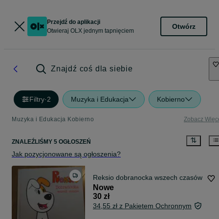
Przejdź do aplikacji
Otwórz
Otwieraj OLX jednym tapnięciem
Znajdź coś dla siebie
Filtry
·
2
Muzyka i Edukacja
Kobierno
Muzyka i Edukacja Kobierno
Zobacz Więc
ZNALEŹLIŚMY 5 OGŁOSZEŃ
Jak pozycjonowane są ogłoszenia?
Reksio dobranocka wszech czasów
Nowe
30 zł
34,55 zł z Pakietem Ochronnym