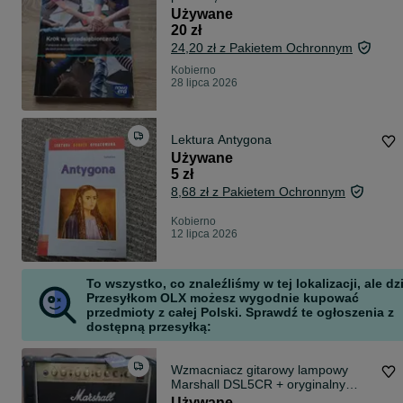
Używane
20 zł
24,20 zł z Pakietem Ochronnym
Kobierno
28 lipca 2026
Lektura Antygona
Używane
5 zł
8,68 zł z Pakietem Ochronnym
Kobierno
12 lipca 2026
To wszystko, co znaleźliśmy w tej lokalizacji, ale dz
Przesyłkom OLX możesz wygodnie kupować
przedmioty z całej Polski. Sprawdź te ogłoszenia z
dostępną przesyłką:
Wzmacniacz gitarowy lampowy
Marshall DSL5CR + oryginalny
Footswitch
Używane