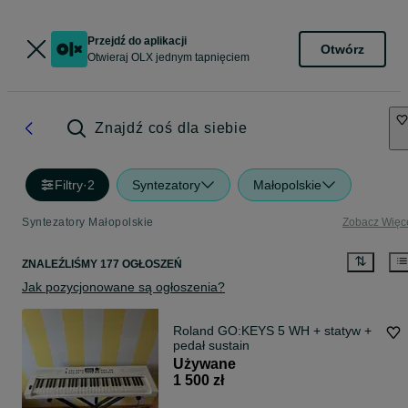
Przejdź do aplikacji
Otwórz
Otwieraj OLX jednym tapnięciem
Znajdź coś dla siebie
Filtry
·
2
Syntezatory
Małopolskie
Syntezatory Małopolskie
Zobacz Więc
ZNALEŹLIŚMY 177 OGŁOSZEŃ
Jak pozycjonowane są ogłoszenia?
Roland GO:KEYS 5 WH + statyw +
pedał sustain
Używane
1 500 zł