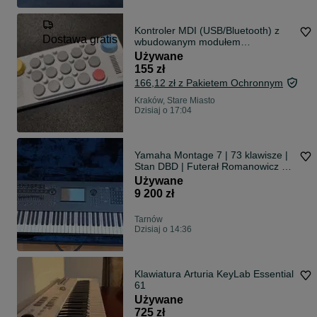
Kontroler MDI (USB/Bluetooth) z
Dostawa gratis
wbudowanym modułem
brzmieniowym, głosnikiem (również
Używane
BT) i baterią - EASYPLAY 1
155 zł
166,12 zł z Pakietem Ochronnym
Kraków, Stare Miasto
Dzisiaj o 17:04
Yamaha Montage 7 | 73 klawisze |
Stan DBD | Futerał Romanowicz -
Faktura ZW
Używane
9 200 zł
Tarnów
Dzisiaj o 14:36
Klawiatura Arturia KeyLab Essential
61
Używane
725 zł