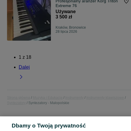
Profesjonalny aranżer Korg Triton
Extreme 76
Używane
3 500 zł
Kraków, Bronowice
28 lipca 2026
1
z
18
Dalej
Strona główna
Muzyka i Edukacja
Instrumenty
Instrumenty klawiszowe
Syntezatory
Syntezatory - Małopolskie
POLSKA » MAŁOPOLSKIE
Dbamy o Twoją prywatność