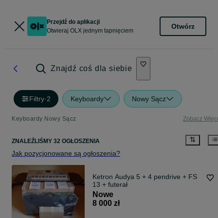
Przejdź do aplikacji
Otwórz
Otwieraj OLX jednym tapnięciem
Znajdź coś dla siebie
Filtry
·
2
Keyboardy
Nowy Sącz
Keyboardy Nowy Sącz
Zobacz Więc
ZNALEŹLIŚMY 32 OGŁOSZENIA
Jak pozycjonowane są ogłoszenia?
Ketron Audya 5 + 4 pendrive + FS
13 + futerał
Nowe
8 000 zł