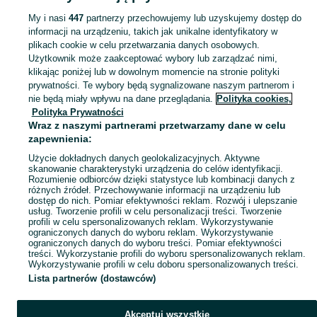
My i nasi
447
partnerzy przechowujemy lub uzyskujemy dostęp do
informacji na urządzeniu, takich jak unikalne identyfikatory w
KATEGORIA
plikach cookie w celu przetwarzania danych osobowych.
Użytkownik może zaakceptować wybory lub zarządzać nimi,
Zobacz Więc
Sprzedaż keyboardów Nowy Sącz ▶️ Yamaha, Casio, Roland, Korg, Medeli i inne ✅ Nowe i używane w atrakcyjnych cenach ✌ Kupuj i sprzedawaj na OLX.pl!
klikając poniżej lub w dowolnym momencie na stronie polityki
prywatności. Te wybory będą sygnalizowane naszym partnerom i
nie będą miały wpływu na dane przeglądania.
Polityka cookies,
Mapa kategorii
Polityka Prywatności
Mapa miejscowości
Wraz z naszymi partnerami przetwarzamy dane w celu
zapewnienia:
Mapa ministron
Użycie dokładnych danych geolokalizacyjnych. Aktywne
Popularne wyszukiwania
skanowanie charakterystyki urządzenia do celów identyfikacji.
Rozumienie odbiorców dzięki statystyce lub kombinacji danych z
różnych źródeł. Przechowywanie informacji na urządzeniu lub
dostęp do nich. Pomiar efektywności reklam. Rozwój i ulepszanie
usług. Tworzenie profili w celu personalizacji treści. Tworzenie
profili w celu spersonalizowanych reklam. Wykorzystywanie
ograniczonych danych do wyboru reklam. Wykorzystywanie
ograniczonych danych do wyboru treści. Pomiar efektywności
treści. Wykorzystanie profili do wyboru spersonalizowanych reklam.
Wykorzystywanie profili w celu doboru spersonalizowanych treści.
Lista partnerów (dostawców)
Akceptuj wszystkie