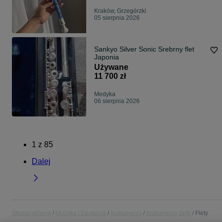
Kraków, Grzegórzki
05 sierpnia 2026
Sankyo Silver Sonic Srebrny flet
Japonia
Używane
11 700 zł
Medyka
06 sierpnia 2026
1
z
85
Dalej
Strona główna
Muzyka i Edukacja
Instrumenty
Instrumenty dęte
Flety