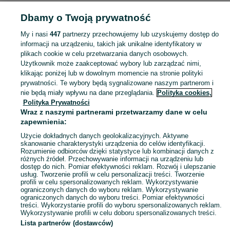
Dbamy o Twoją prywatność
POLSKA
My i nasi
447
partnerzy przechowujemy lub uzyskujemy dostęp do
informacji na urządzeniu, takich jak unikalne identyfikatory w
KATEGORIA
plikach cookie w celu przetwarzania danych osobowych.
Użytkownik może zaakceptować wybory lub zarządzać nimi,
Flety to jedne z najstarszych
instrumentów muzycznych
, które wciąż cieszą s
Zobacz Więc
klikając poniżej lub w dowolnym momencie na stronie polityki
prywatności. Te wybory będą sygnalizowane naszym partnerom i
Historia powstania i budowa fletu
nie będą miały wpływu na dane przeglądania.
Polityka cookies,
Mapa kategorii
Flety mają długą historię sięgającą czasów starożytnych, kiedy to były wykon
Polityka Prywatności
Mapa miejscowości
Wraz z naszymi partnerami przetwarzamy dane w celu
Rodzaje fletów
zapewnienia:
Mapa ministron
Flety dzielą się na różne typy w zależności od ich budowy, materiału oraz brz
Użycie dokładnych danych geolokalizacyjnych. Aktywne
Popularne wyszukiwania
skanowanie charakterystyki urządzenia do celów identyfikacji.
Jaki flet do szkoły wybrać?
Rozumienie odbiorców dzięki statystyce lub kombinacji danych z
różnych źródeł. Przechowywanie informacji na urządzeniu lub
Dla uczniów rozpoczynających naukę muzyki w szkole, idealnym wyborem będzie 
dostęp do nich. Pomiar efektywności reklam. Rozwój i ulepszanie
usług. Tworzenie profili w celu personalizacji treści. Tworzenie
Czym kierować się przy wyborze fletu?
profili w celu spersonalizowanych reklam. Wykorzystywanie
ograniczonych danych do wyboru reklam. Wykorzystywanie
Po pierwsze, budowa fletu – czy jest to model prosty czy poprzeczny oraz z j
ograniczonych danych do wyboru treści. Pomiar efektywności
treści. Wykorzystanie profili do wyboru spersonalizowanych reklam.
Flety - największy wybór instrumentów na OLX!
Wykorzystywanie profili w celu doboru spersonalizowanych treści.
Lista partnerów (dostawców)
Na
OLX Muzyka i Edukacja
dostępny jest bogaty asortyment fletów prostych i