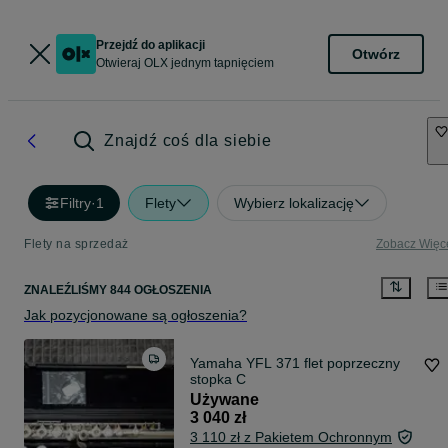
Przejdź do aplikacji
Otwórz
Otwieraj OLX jednym tapnięciem
Znajdź coś dla siebie
Filtry
·
1
Flety
Wybierz lokalizację
Flety na sprzedaż
Zobacz Więc
ZNALEŹLIŚMY 844 OGŁOSZENIA
Jak pozycjonowane są ogłoszenia?
Yamaha YFL 371 flet poprzeczny
stopka C
Używane
3 040 zł
3 110 zł z Pakietem Ochronnym