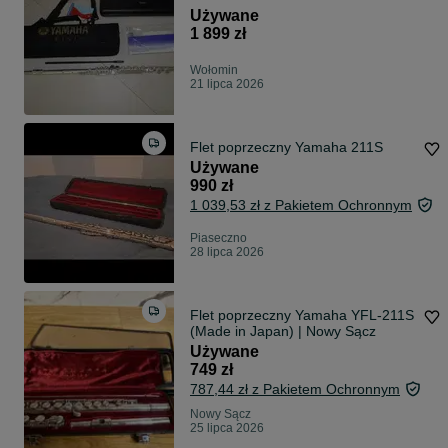
Japan.Piękne brzmienie.Okazja
Używane
1 899 zł
Wołomin
21 lipca 2026
Flet poprzeczny Yamaha 211S
Używane
990 zł
1 039,53 zł z Pakietem Ochronnym
Piaseczno
28 lipca 2026
Flet poprzeczny Yamaha YFL-211S
(Made in Japan) | Nowy Sącz
Używane
749 zł
787,44 zł z Pakietem Ochronnym
Nowy Sącz
25 lipca 2026