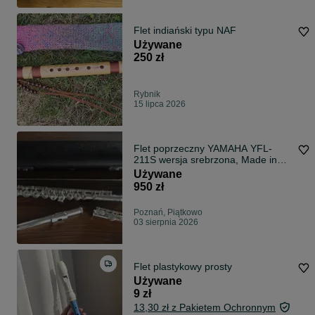
Flet indiański typu NAF
Używane
250 zł
Rybnik
15 lipca 2026
Flet poprzeczny YAMAHA YFL-
211S wersja srebrzona, Made in
Japan
Używane
950 zł
Poznań, Piątkowo
03 sierpnia 2026
Flet plastykowy prosty
Używane
9 zł
13,30 zł z Pakietem Ochronnym