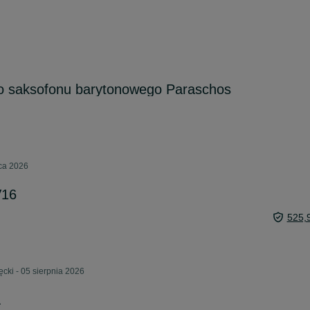
do saksofonu barytonowego Paraschos
pca 2026
V16
525,
cki - 05 sierpnia 2026
a