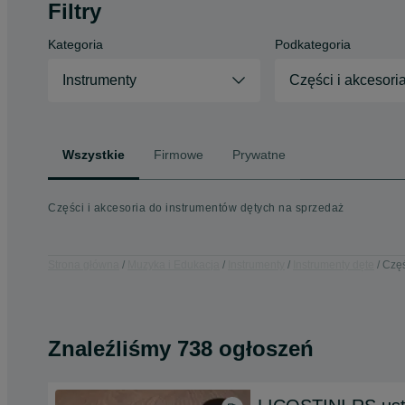
Filtry
Kategoria
Podkategoria
Instrumenty
Części i akcesori
Wszystkie
Firmowe
Prywatne
Części i akcesoria do instrumentów dętych na sprzedaż
Strona główna
Muzyka i Edukacja
Instrumenty
Instrumenty dęte
Częś
Znaleźliśmy 738 ogłoszeń