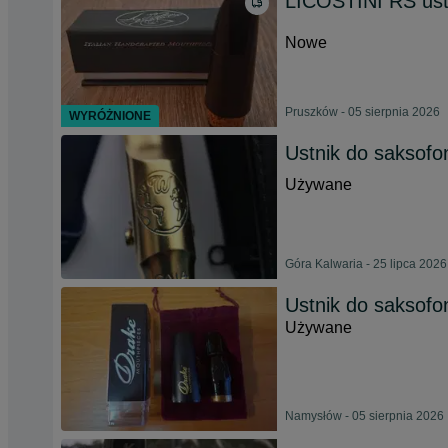
LICOSTINI RS ustn
Nowe
Pruszków - 05 sierpnia 2026
WYRÓŻNIONE
Ustnik do saksof
Używane
Góra Kalwaria - 25 lipca 2026
Ustnik do saksof
Używane
Namysłów - 05 sierpnia 2026