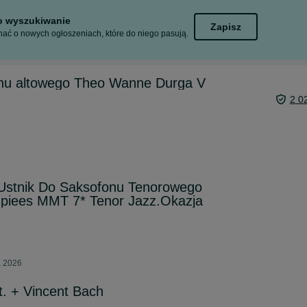
to wyszukiwanie
Zapisz
ać o nowych ogłoszeniach, które do niego pasują.
onu altowego Theo Wanne Durga V
2 0
 Ustnik Do Saksofonu Tenorowego
piees MMT 7* Tenor Jazz.Okazja
a 2026
t. + Vincent Bach