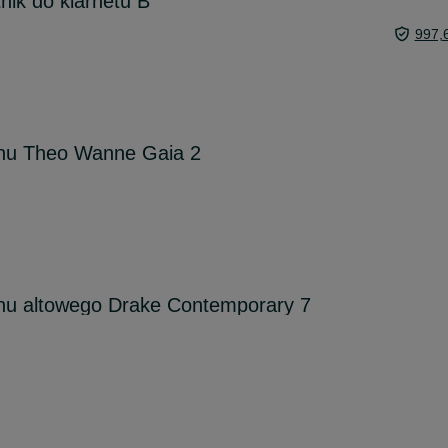
ik do klarnetu B
997,
onu Theo Wanne Gaia 2
onu altowego Drake Contemporary 7