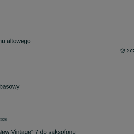
nu altowego
2 0
t basowy
 2026
„New Vintage” 7 do saksofonu