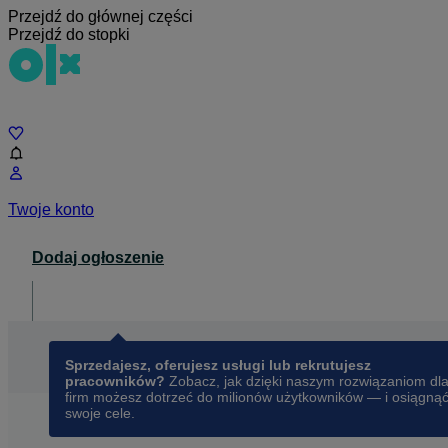
Przejdź do głównej części
Przejdź do stopki
Czat
Twoje konto
Dodaj ogłoszenie
Dla biznesu
opens in a new tab
Sprzedajesz, oferujesz usługi lub rekrutujesz
pracowników?
Zobacz, jak dzięki naszym rozwiązaniom dl
firm możesz dotrzeć do milionów użytkowników — i osiągną
swoje cele.