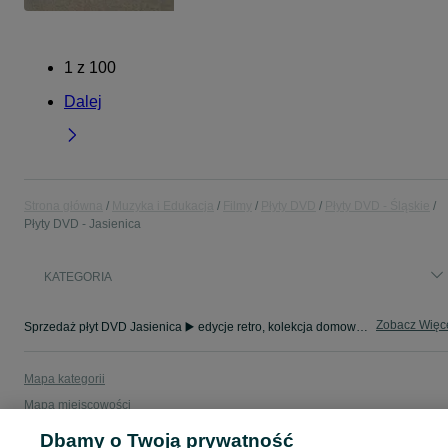
1
z
100
Dalej
Strona główna
Muzyka i Edukacja
Filmy
Płyty DVD
Płyty DVD - Śląskie
Płyty DVD - Jasienica
KATEGORIA
Zobacz Więc
Sprzedaż płyt DVD Jasienica ▶️ edycje retro, kolekcja domowa, hity kinowe i inne ✅ Nowe i używane w atrakcyjnych cenach ✌ Kupuj i sprzedawaj na OLX.pl!
Mapa kategorii
Mapa miejscowości
Mapa ministron
Dbamy o Twoją prywatność