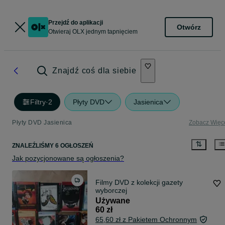
Przejdź do aplikacji
Otwórz
Otwieraj OLX jednym tapnięciem
Znajdź coś dla siebie
Filtry
·
2
Płyty DVD
Jasienica
Płyty DVD Jasienica
Zobacz Więc
ZNALEŹLIŚMY 6 OGŁOSZEŃ
Jak pozycjonowane są ogłoszenia?
Filmy DVD z kolekcji gazety
wyborczej
Używane
60 zł
65,60 zł z Pakietem Ochronnym