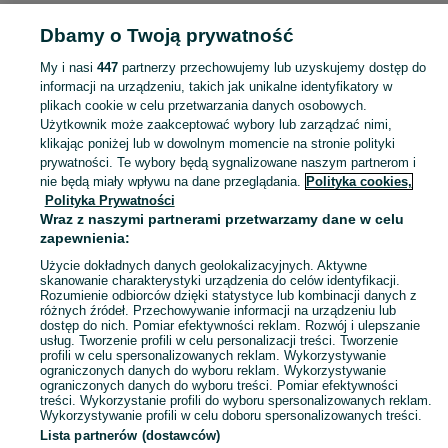
Strona główna
Muzyka i Edukacja
Filmy
Płyty DVD
Płyty DVD - Małopolsk
Dbamy o Twoją prywatność
Płyty DVD - Gorlice
My i nasi
447
partnerzy przechowujemy lub uzyskujemy dostęp do
KATEGORIA
informacji na urządzeniu, takich jak unikalne identyfikatory w
plikach cookie w celu przetwarzania danych osobowych.
Użytkownik może zaakceptować wybory lub zarządzać nimi,
Zobacz Więc
Sprzedaż płyt DVD Gorlice ▶️ edycje retro, kolekcja domowa, hity kinowe i inne ✅ Nowe i używane w atrakcyjnych cenach ✌ Kupuj i sprzedawaj na OLX.pl!
klikając poniżej lub w dowolnym momencie na stronie polityki
prywatności. Te wybory będą sygnalizowane naszym partnerom i
nie będą miały wpływu na dane przeglądania.
Polityka cookies,
Mapa kategorii
Polityka Prywatności
Mapa miejscowości
Wraz z naszymi partnerami przetwarzamy dane w celu
zapewnienia:
Mapa ministron
Użycie dokładnych danych geolokalizacyjnych. Aktywne
Popularne wyszukiwania
skanowanie charakterystyki urządzenia do celów identyfikacji.
Rozumienie odbiorców dzięki statystyce lub kombinacji danych z
różnych źródeł. Przechowywanie informacji na urządzeniu lub
dostęp do nich. Pomiar efektywności reklam. Rozwój i ulepszanie
usług. Tworzenie profili w celu personalizacji treści. Tworzenie
profili w celu spersonalizowanych reklam. Wykorzystywanie
ograniczonych danych do wyboru reklam. Wykorzystywanie
ograniczonych danych do wyboru treści. Pomiar efektywności
treści. Wykorzystanie profili do wyboru spersonalizowanych reklam.
Wykorzystywanie profili w celu doboru spersonalizowanych treści.
Lista partnerów (dostawców)