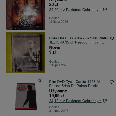
20 zł
24,20 zł z Pakietem Ochronnym
Gorlice
11 lipca 2026
Płyta DVD + książka - JAN NOWAK-
JEZIORAŃSKI "Pseudonim Jan
Nowak" nowa
Nowe
9 zł
Gorlice
13 lipca 2026
Film DVD Życie Carlita 1993 Al
Pacino Brian De Palma Polski
Lektor
Używane
19,99 zł
24,19 zł z Pakietem Ochronnym
Gorlice
31 lipca 2026