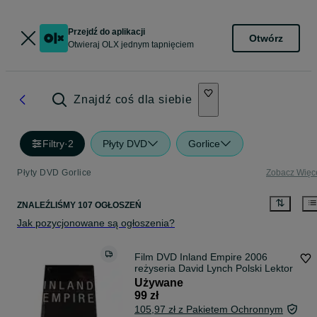
Przejdź do aplikacji
Otwórz
Otwieraj OLX jednym tapnięciem
Znajdź coś dla siebie
Filtry
·
2
Płyty DVD
Gorlice
Płyty DVD Gorlice
Zobacz Więc
ZNALEŹLIŚMY 107 OGŁOSZEŃ
Jak pozycjonowane są ogłoszenia?
Film DVD Inland Empire 2006
reżyseria David Lynch Polski Lektor
Używane
99 zł
105,97 zł z Pakietem Ochronnym