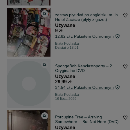
zestaw płyt dvd po angielsku m. in.
Hotel Zacisze (płyty z gazet)
Używane
9 zł
12,82 zł z Pakietem Ochronnym
Biała Podlaska
Dzisiaj o 13:51
SpongeBob Kanciastoporty – 2
Oryginalne DVD
Używane
29,99 zł
34,54 zł z Pakietem Ochronnym
Biała Podlaska
16 lipca 2026
Porcupine Tree – Arriving
Somewhere… But Not Here (DVD)
Używane