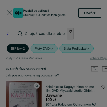
Przejdź do aplikacji
Otwórz
Otwieraj OLX jednym tapnięciem
Znajdź coś dla siebie
Filtry
·
2
Płyty DVD
Biała Podlaska
Płyty DVD Biała Podlaska
Zobacz Więc
ZNALEŹLIŚMY 58 OGŁOSZEŃ
Jak pozycjonowane są ogłoszenia?
Księżniczka Kaguya hime anime
film DVD Miyazaki studio Ghibli
unikat
Używane
100 zł
107 zł z Pakietem Ochronnym