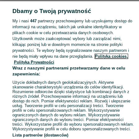
Strona główna
Muzyka i Edukacja
Filmy
Płyty DVD
Płyty DVD - Lubelskie
Dbamy o Twoją prywatność
Płyty DVD - Biała Podlaska
My i nasi
447
partnerzy przechowujemy lub uzyskujemy dostęp do
KATEGORIA
informacji na urządzeniu, takich jak unikalne identyfikatory w
plikach cookie w celu przetwarzania danych osobowych.
Użytkownik może zaakceptować wybory lub zarządzać nimi,
Zobacz Więc
Sprzedaż płyt DVD Biała Podlaska ▶️ edycje retro, kolekcja domowa, hity kinowe i inne ✅ Nowe i używane w atrakcyjnych cenach ✌ Kupuj i sprzedawaj na OLX.pl!
klikając poniżej lub w dowolnym momencie na stronie polityki
prywatności. Te wybory będą sygnalizowane naszym partnerom i
nie będą miały wpływu na dane przeglądania.
Polityka cookies,
Mapa kategorii
Polityka Prywatności
Mapa miejscowości
Wraz z naszymi partnerami przetwarzamy dane w celu
zapewnienia:
Mapa ministron
Użycie dokładnych danych geolokalizacyjnych. Aktywne
Popularne wyszukiwania
skanowanie charakterystyki urządzenia do celów identyfikacji.
Rozumienie odbiorców dzięki statystyce lub kombinacji danych z
różnych źródeł. Przechowywanie informacji na urządzeniu lub
dostęp do nich. Pomiar efektywności reklam. Rozwój i ulepszanie
usług. Tworzenie profili w celu personalizacji treści. Tworzenie
profili w celu spersonalizowanych reklam. Wykorzystywanie
ograniczonych danych do wyboru reklam. Wykorzystywanie
ograniczonych danych do wyboru treści. Pomiar efektywności
treści. Wykorzystanie profili do wyboru spersonalizowanych reklam.
Wykorzystywanie profili w celu doboru spersonalizowanych treści.
Lista partnerów (dostawców)