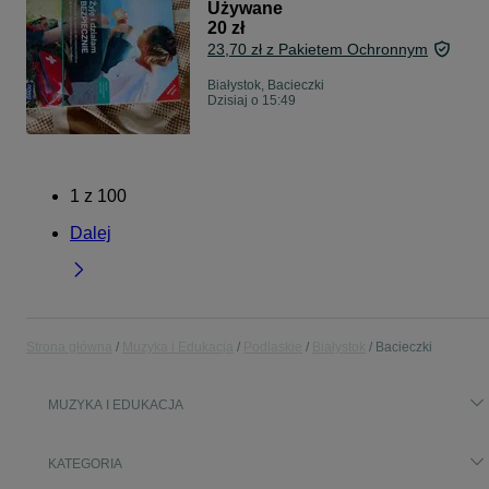
Używane
20 zł
23,70 zł z Pakietem Ochronnym
Białystok, Bacieczki
Dzisiaj o 15:49
1
z
100
Dalej
Strona główna
Muzyka i Edukacja
Podlaskie
Białystok
Bacieczki
MUZYKA I EDUKACJA
KATEGORIA