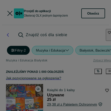
Przejdź do aplikacji
Otwórz
Otwieraj OLX jednym tapnięciem
Znajdź coś dla siebie
Filtry
·
2
Muzyka i Edukacja
Białystok, Bacieczki
Muzyka i Edukacja Białystok
Zobacz Więc
ZNALEŹLIŚMY
PONAD
1 000 OGŁOSZEŃ
Jak pozycjonowane są ogłoszenia?
Książki do 1 kalsy
Używane
25 zł
29,38 zł z Pakietem Ochronnym