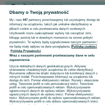
Popularne wyszukiwania
schritte international neu 3
masz wpływ 2
odkryć fizykę 3
Dbamy o Twoją prywatność
to jest chemia 3
nowa to jest chemia 3
My i nasi
447
partnerzy przechowujemy lub uzyskujemy dostęp do
informacji na urządzeniu, takich jak unikalne identyfikatory w
plikach cookie w celu przetwarzania danych osobowych.
Zobacz Więc
Sprzedaż towarów dla relaksu, twórczości i nauki Białystok ▶️ Nowe i używane instrumenty, książki, filmy i inne ✌ Kupuj i sprzedawaj na OLX.pl!
Użytkownik może zaakceptować wybory lub zarządzać nimi,
klikając poniżej lub w dowolnym momencie na stronie polityki
prywatności. Te wybory będą sygnalizowane naszym partnerom i
Mapa kategorii
nie będą miały wpływu na dane przeglądania.
Polityka cookies,
Mapa miejscowości
Polityka Prywatności
Mapa ministron
Wraz z naszymi partnerami przetwarzamy dane w celu
zapewnienia:
Popularne wyszukiwania
Użycie dokładnych danych geolokalizacyjnych. Aktywne
skanowanie charakterystyki urządzenia do celów identyfikacji.
Rozumienie odbiorców dzięki statystyce lub kombinacji danych z
różnych źródeł. Przechowywanie informacji na urządzeniu lub
dostęp do nich. Pomiar efektywności reklam. Rozwój i ulepszanie
usług. Tworzenie profili w celu personalizacji treści. Tworzenie
profili w celu spersonalizowanych reklam. Wykorzystywanie
ograniczonych danych do wyboru reklam. Wykorzystywanie
ograniczonych danych do wyboru treści. Pomiar efektywności
treści. Wykorzystanie profili do wyboru spersonalizowanych reklam.
Wykorzystywanie profili w celu doboru spersonalizowanych treści.