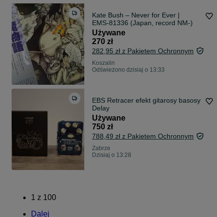
Kate Bush – Never for Ever |
EMS‑81336 (Japan, record NM‑)
Używane
270 zł
282,95 zł z Pakietem Ochronnym
Koszalin
Odświeżono dzisiaj o 13:33
EBS Retracer efekt gitarosy basosy
Delay
Używane
750 zł
788,49 zł z Pakietem Ochronnym
Zabrze
Dzisiaj o 13:28
1
z
100
Dalej