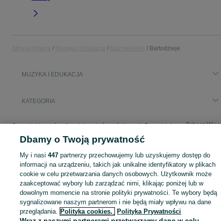
Strona główna
Muzyka i Edukacja
Mazowieckie
Bartodzieje
MUZYKA I EDUKACJA
KATEGORIA
Zobacz Więc
Sprzedaż towarów dla relaksu, twórczości i nauki Bartodzieje ▶️ Nowe i używane instrumenty, książki, filmy i inne ✌ Kupuj i sprzedawaj na OLX.pl!
Dbamy o Twoją prywatność
Mapa kategorii
My i nasi
447
partnerzy przechowujemy lub uzyskujemy dostęp do
Mapa miejscowości
informacji na urządzeniu, takich jak unikalne identyfikatory w plikach
cookie w celu przetwarzania danych osobowych. Użytkownik może
Mapa ministron
zaakceptować wybory lub zarządzać nimi, klikając poniżej lub w
Popularne wyszukiwania
dowolnym momencie na stronie polityki prywatności. Te wybory będą
sygnalizowane naszym partnerom i nie będą miały wpływu na dane
przeglądania.
Polityka cookies,
Polityka Prywatności
Wraz z naszymi partnerami przetwarzamy dane w celu