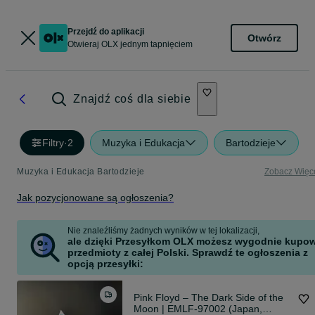
Przejdź do aplikacji
Otwórz
Otwieraj OLX jednym tapnięciem
Znajdź coś dla siebie
Filtry
·
2
Muzyka i Edukacja
Bartodzieje
Muzyka i Edukacja Bartodzieje
Zobacz Więc
Jak pozycjonowane są ogłoszenia?
Nie znaleźliśmy żadnych wyników w tej lokalizacji,
ale dzięki Przesyłkom OLX możesz wygodnie kupo
przedmioty z całej Polski. Sprawdź te ogłoszenia z
opcją przesyłki:
Pink Floyd – The Dark Side of the
Moon | EMLF‑97002 (Japan,