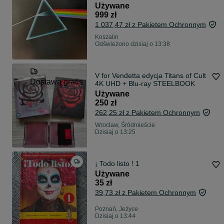
record NM, Pro‑Use Series)
Używane
999 zł
1 037,47 zł z Pakietem Ochronnym
Koszalin
Odświeżono dzisiaj o 13:38
V for Vendetta edycja Titans of Cult
Dostawa gratis
4K UHD + Blu-ray STEELBOOK
Używane
250 zł
262,25 zł z Pakietem Ochronnym
Wrocław, Śródmieście
Dzisiaj o 13:25
¡ Todo listo ! 1
Używane
35 zł
39,73 zł z Pakietem Ochronnym
Poznań, Jeżyce
Dzisiaj o 13:44