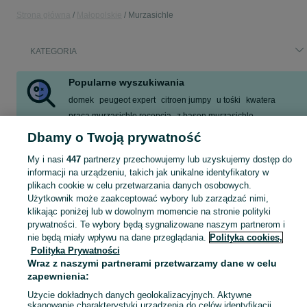
Strona główna
Małopolskie
Murzasichle
KATEGORIA
Popularne wyszukiwania
domek
peugeot expert
citroen jumpy
u tośki
kwatera
praca murzasichle recepcja
z basen murzasichle
noclegi sauna
Dbamy o Twoją prywatność
Zobacz Więcej
My i nasi
447
partnerzy przechowujemy lub uzyskujemy dostęp do
informacji na urządzeniu, takich jak unikalne identyfikatory w
plikach cookie w celu przetwarzania danych osobowych.
Skorzystaj z największego serwisu ogłoszeniowego - Murzasichle i okolice! Kupuj to, czego pragniesz i sprzedawaj to, czego już nie potrzebujesz!
Zobacz Więc
Użytkownik może zaakceptować wybory lub zarządzać nimi,
klikając poniżej lub w dowolnym momencie na stronie polityki
Mapa kategorii
prywatności. Te wybory będą sygnalizowane naszym partnerom i
nie będą miały wpływu na dane przeglądania.
Polityka cookies,
Mapa miejscowości
Polityka Prywatności
Mapa ministron
Wraz z naszymi partnerami przetwarzamy dane w celu
Popularne wyszukiwania
zapewnienia:
Użycie dokładnych danych geolokalizacyjnych. Aktywne
skanowanie charakterystyki urządzenia do celów identyfikacji.