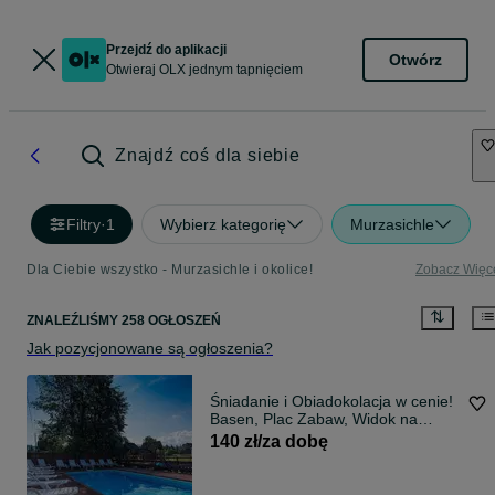
Przejdź do aplikacji
Otwórz
Otwieraj OLX jednym tapnięciem
Znajdź coś dla siebie
Filtry
·
1
Wybierz kategorię
Murzasichle
Dla Ciebie wszystko - Murzasichle i okolice!
Zobacz Więc
ZNALEŹLIŚMY 258 OGŁOSZEŃ
Jak pozycjonowane są ogłoszenia?
Śniadanie i Obiadokolacja w cenie!
Basen, Plac Zabaw, Widok na
Tatry!
140 zł/za dobę