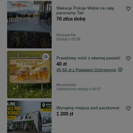
Wakacje Pokoje Widok na całą
panoramę Tatr
70 zł/za dobę
Murzasichle
Dzisiaj o 05:58
Prawdziwy miód z własnej pasieki!
40 zł
45,60 zł z Pakietem Ochronnym
Murzasichle
Odświeżono dzisiaj o 04:57
Wynajmę miejsce pod paczkomat
1 200 zł