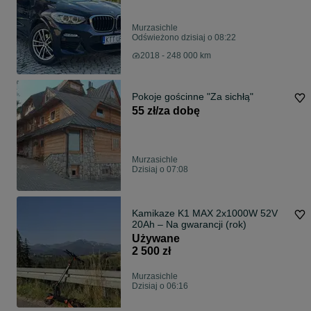
Murzasichle
Odświeżono dzisiaj o 08:22
2018 - 248 000 km
Pokoje gościnne "Za sichłą"
55 zł/za dobę
Murzasichle
Dzisiaj o 07:08
Kamikaze K1 MAX 2x1000W 52V
20Ah – Na gwarancji (rok)
Używane
2 500 zł
Murzasichle
Dzisiaj o 06:16