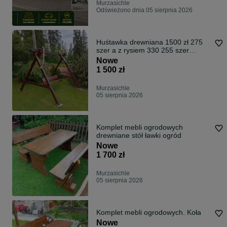
Murzasichle
Odświeżono dnia 05 sierpnia 2026
Huśtawka drewniana 1500 zł 275
szer a z rysiem 330 255 szer
kantówka 10x10 impregnat + 2 razy
Nowe
lakierobejca kolor dąb
1 500 zł
Murzasichle
05 sierpnia 2026
Komplet mebli ogrodowych
drewniane stół ławki ogród
Nowe
1 700 zł
Murzasichle
05 sierpnia 2026
Komplet mebli ogrodowych. Koła
Nowe