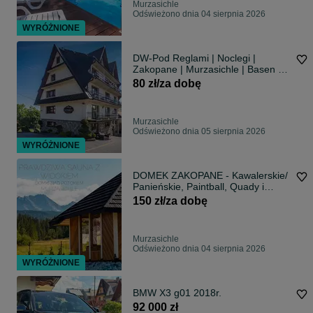
Murzasichle
Odświeżono dnia 04 sierpnia 2026
WYRÓŻNIONE
DW-Pod Reglami | Noclegi |
Zakopane | Murzasichle | Basen w
Cenie
80 zł/za dobę
Murzasichle
Odświeżono dnia 05 sierpnia 2026
WYRÓŻNIONE
DOMEK ZAKOPANE - Kawalerskie/
Panieńskie, Paintball, Quady i
Buggy Jedna posesja
150 zł/za dobę
Murzasichle
Odświeżono dnia 04 sierpnia 2026
WYRÓŻNIONE
BMW X3 g01 2018r.
92 000 zł