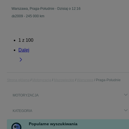
Warszawa, Praga-Południe
-
Dzisiaj o 12:16
2009 - 245 000 km
1
z
100
Dalej
Strona główna
Motoryzacja
Mazowieckie
Warszawa
Praga-Południe
MOTORYZACJA
KATEGORIA
Popularne wyszukiwania