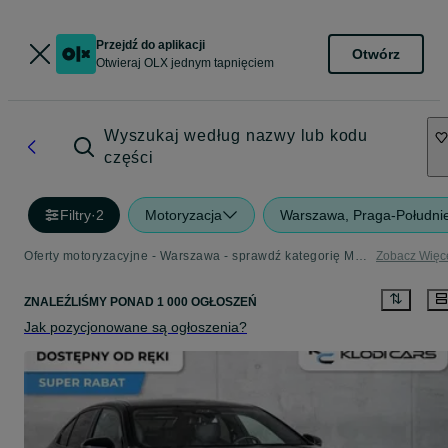
Przejdź do aplikacji
Otwórz
Otwieraj OLX jednym tapnięciem
Wyszukaj według nazwy lub kodu
części
Filtry
·
2
Motoryzacja
Warszawa, Praga-Południ
Oferty motoryzacyjne - Warszawa - sprawdź kategorię Motoryzacja
Zobacz Więc
ZNALEŹLIŚMY
PONAD
1 000 OGŁOSZEŃ
Jak pozycjonowane są ogłoszenia?