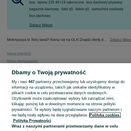
bus
opony 235 40 r19 całoroczne
box dachowy używany
bagażnik dachowy
fotel q5
fotele q5
samochód osobowy
box dachowy
Zobacz Więcej
Motoryzacja to Twój świat? Kieruj się na OLX! Znajdź ofertę dla siebie w kategorii Motoryzacja na OLX - Warszawa i okolice!
Zobacz Więc
Mapa kategorii
Mapa miejscowości
Mapa ministron
Dbamy o Twoją prywatność
Popularne wyszukiwania
My i nasi
447
partnerzy przechowujemy lub uzyskujemy dostęp do
informacji na urządzeniu, takich jak unikalne identyfikatory w
plikach cookie w celu przetwarzania danych osobowych.
Użytkownik może zaakceptować wybory lub zarządzać nimi,
klikając poniżej lub w dowolnym momencie na stronie polityki
prywatności. Te wybory będą sygnalizowane naszym partnerom i
nie będą miały wpływu na dane przeglądania.
Polityka cookies,
Polityka Prywatności
Wraz z naszymi partnerami przetwarzamy dane w celu