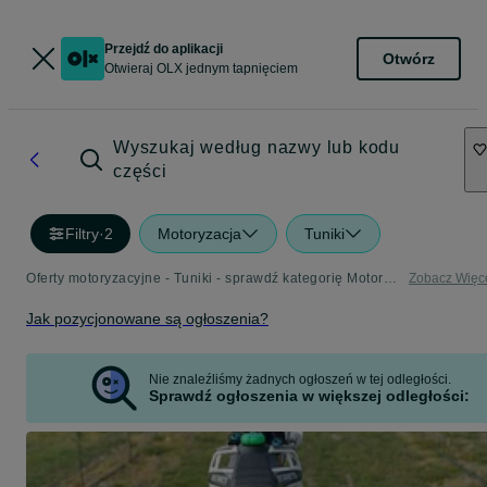
Przejdź do aplikacji
Otwórz
Otwieraj OLX jednym tapnięciem
Wyszukaj według nazwy lub kodu
części
Filtry
·
2
Motoryzacja
Tuniki
Oferty motoryzacyjne - Tuniki - sprawdź kategorię Motoryzacja
Zobacz Więc
Jak pozycjonowane są ogłoszenia?
Nie znaleźliśmy żadnych ogłoszeń w tej odległości.
Sprawdź ogłoszenia w większej odległości: