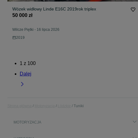
Wózek widłowy Linde E16C 2019rok triplex
50 000 zł
Wilcze Piętki
-
16 lipca 2026
2019
1
z
100
Dalej
Strona główna
Motoryzacja
Łódzkie
Tuniki
MOTORYZACJA