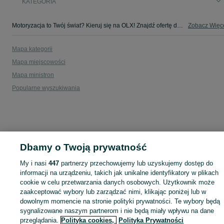
KATEGORIA
Motoryzacja to Twój świat? Kieruj się na OLX! Znajdź ofertę dla siebie w kategorii Motoryzacja na OLX - Tuniki i okolice!
Zobacz Więc
Mapa kategorii
Mapa miejscowości
Mapa ministron
Popularne wyszukiwania
Dbamy o Twoją prywatność
My i nasi
447
partnerzy przechowujemy lub uzyskujemy dostęp do
informacji na urządzeniu, takich jak unikalne identyfikatory w plikach
cookie w celu przetwarzania danych osobowych. Użytkownik może
zaakceptować wybory lub zarządzać nimi, klikając poniżej lub w
dowolnym momencie na stronie polityki prywatności. Te wybory będą
sygnalizowane naszym partnerom i nie będą miały wpływu na dane
przeglądania.
Polityka cookies,
Polityka Prywatności