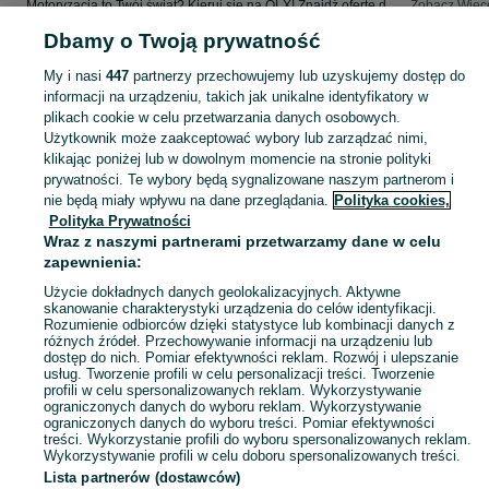
Motoryzacja to Twój świat? Kieruj się na OLX! Znajdź ofertę dla siebie w kategorii Motoryzacja na OLX - Trzcinica i okolice!
Zobacz Więc
Dbamy o Twoją prywatność
Mapa kategorii
My i nasi
447
partnerzy przechowujemy lub uzyskujemy dostęp do
Mapa miejscowości
informacji na urządzeniu, takich jak unikalne identyfikatory w
Mapa ministron
plikach cookie w celu przetwarzania danych osobowych.
Użytkownik może zaakceptować wybory lub zarządzać nimi,
Popularne wyszukiwania
klikając poniżej lub w dowolnym momencie na stronie polityki
prywatności. Te wybory będą sygnalizowane naszym partnerom i
nie będą miały wpływu na dane przeglądania.
Polityka cookies,
Polityka Prywatności
Wraz z naszymi partnerami przetwarzamy dane w celu
zapewnienia:
Użycie dokładnych danych geolokalizacyjnych. Aktywne
skanowanie charakterystyki urządzenia do celów identyfikacji.
Rozumienie odbiorców dzięki statystyce lub kombinacji danych z
różnych źródeł. Przechowywanie informacji na urządzeniu lub
dostęp do nich. Pomiar efektywności reklam. Rozwój i ulepszanie
usług. Tworzenie profili w celu personalizacji treści. Tworzenie
profili w celu spersonalizowanych reklam. Wykorzystywanie
ograniczonych danych do wyboru reklam. Wykorzystywanie
ograniczonych danych do wyboru treści. Pomiar efektywności
treści. Wykorzystanie profili do wyboru spersonalizowanych reklam.
Wykorzystywanie profili w celu doboru spersonalizowanych treści.
Lista partnerów (dostawców)