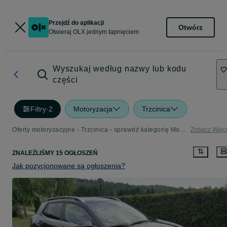
Przejdź do aplikacji
Otwórz
Otwieraj OLX jednym tapnięciem
Wyszukaj według nazwy lub kodu
części
Filtry
·
2
Motoryzacja
Trzcinica
Oferty motoryzacyjne - Trzcinica - sprawdź kategorię Motoryzacja
Zobacz Więc
ZNALEŹLIŚMY 15 OGŁOSZEŃ
Jak pozycjonowane są ogłoszenia?