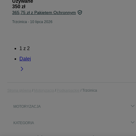
Używane
350 zł
365,75 zł z Pakietem Ochronnym
Trzcinica
-
10 lipca 2026
1
z
2
Dalej
Strona główna
Motoryzacja
Podkarpackie
Trzcinica
MOTORYZACJA
KATEGORIA