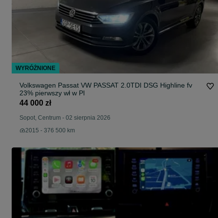
WYRÓŻNIONE
Volkswagen Passat VW PASSAT 2.0TDI DSG Highline fv
23% pierwszy wł w Pl
44 000 zł
Sopot, Centrum
-
02 sierpnia 2026
2015 - 376 500 km