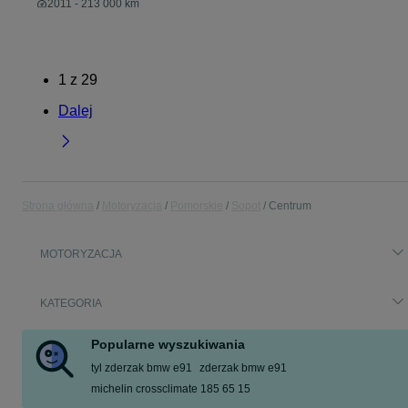
2011 - 213 000 km
1
z
29
Dalej
Strona główna
Motoryzacja
Pomorskie
Sopot
Centrum
MOTORYZACJA
KATEGORIA
Popularne wyszukiwania
tyl zderzak bmw e91
zderzak bmw e91
michelin crossclimate 185 65 15