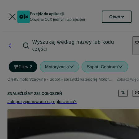
Przejdź do aplikacji
Otwórz
Otwieraj OLX jednym tapnięciem
Wyszukaj według nazwy lub kodu
części
Filtry
·
2
Motoryzacja
Sopot, Centrum
Oferty motoryzacyjne - Sopot - sprawdź kategorię Motoryzacja
Zobacz Więc
ZNALEŹLIŚMY 285 OGŁOSZEŃ
Jak pozycjonowane są ogłoszenia?