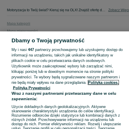
Motoryzacja to Twój świat? Kieruj się na OLX! Znajdź ofertę dla siebie w kategorii Motoryzacja na OLX - Sopot i okolice!
Zobacz Więc
Mapa kategorii
Mapa miejscowości
Mapa ministron
Dbamy o Twoją prywatność
Popularne wyszukiwania
My i nasi
447
partnerzy przechowujemy lub uzyskujemy dostęp do
informacji na urządzeniu, takich jak unikalne identyfikatory w
plikach cookie w celu przetwarzania danych osobowych.
Użytkownik może zaakceptować wybory lub zarządzać nimi,
klikając poniżej lub w dowolnym momencie na stronie polityki
prywatności. Te wybory będą sygnalizowane naszym partnerom i
nie będą miały wpływu na dane przeglądania.
Polityka cookies,
Polityka Prywatności
Wraz z naszymi partnerami przetwarzamy dane w celu
zapewnienia:
Użycie dokładnych danych geolokalizacyjnych. Aktywne
skanowanie charakterystyki urządzenia do celów identyfikacji.
Rozumienie odbiorców dzięki statystyce lub kombinacji danych z
różnych źródeł. Przechowywanie informacji na urządzeniu lub
dostęp do nich. Pomiar efektywności reklam. Rozwój i ulepszanie
usług. Tworzenie profili w celu personalizacji treści. Tworzenie