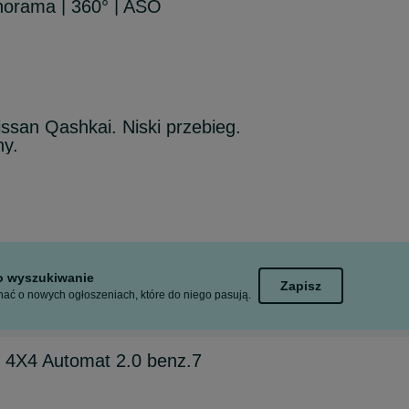
orama | 360° | ASO
ssan Qashkai. Niski przebieg.
y.
to wyszukiwanie
Zapisz
ać o nowych ogłoszeniach, które do niego pasują.
 4X4 Automat 2.0 benz.7