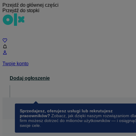
Przejdź do głównej części
Przejdź do stopki
Czat
Twoje konto
Dodaj ogłoszenie
Dla biznesu
opens in a new tab
Sprzedajesz, oferujesz usługi lub rekrutujesz
pracowników?
Zobacz, jak dzięki naszym rozwiązaniom dl
firm możesz dotrzeć do milionów użytkowników — i osiągną
swoje cele.