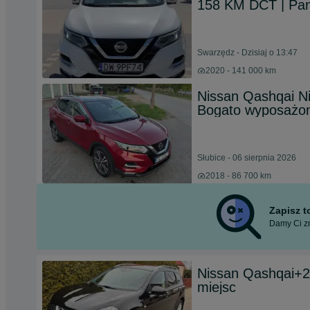
158 KM DCT | Pan
Swarzędz - Dzisiaj o 13:47
2020 - 141 000 km
Nissan Qashqai Ni
Bogato wyposażon
Słubice - 06 sierpnia 2026
2018 - 86 700 km
Zapisz 
Damy Ci zn
Nissan Qashqai+2
miejsc