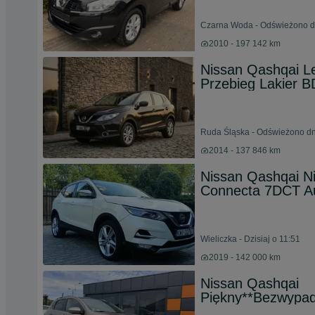
Czarna Woda - Odświeżono dn
2010 - 197 142 km
Nissan Qashqai Led
Przebieg Lakier B
Ruda Śląska - Odświeżono dn
2014 - 137 846 km
Nissan Qashqai N
Connecta 7DCT A
Wieliczka - Dzisiaj o 11:51
2019 - 142 000 km
Nissan Qashqai
Piękny**Bezwypad