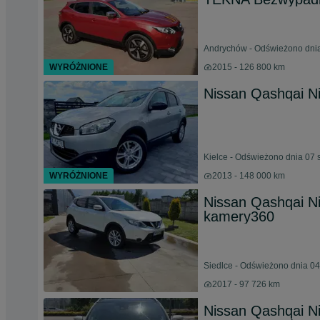
Andrychów - Odświeżono dnia
WYRÓŻNIONE
2015 - 126 800 km
Nissan Qashqai Ni
Kielce - Odświeżono dnia 07 
WYRÓŻNIONE
2013 - 148 000 km
Nissan Qashqai Ni
kamery360
Siedlce - Odświeżono dnia 04
2017 - 97 726 km
Nissan Qashqai N