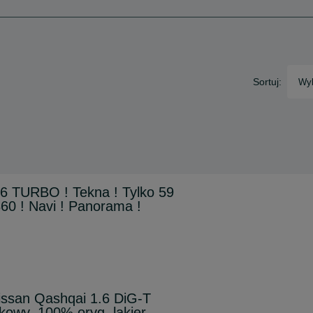
Sortuj:
Wyb
6 TURBO ! Tekna ! Tylko 59
60 ! Navi ! Panorama !
issan Qashqai 1.6 DiG-T
wy, 100% oryg. lakier