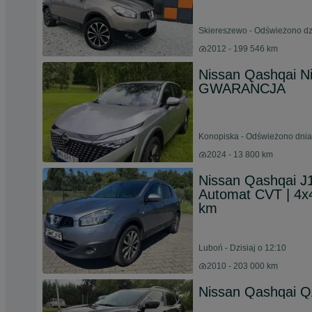
Skiereszewo - Odświeżono dzi
2012 - 199 546 km
Nissan Qashqai Ni
GWARANCJA
Konopiska - Odświeżono dnia
2024 - 13 800 km
Nissan Qashqai J
Automat CVT | 4x4
km
Luboń - Dzisiaj o 12:10
2010 - 203 000 km
Nissan Qashqai Q