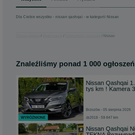
Dla Ciebie wszystko - nissan qashqai - w kategorii Nissan
Strona główna
Motoryzacja
Samochody osobowe
Nissan
Znaleźliśmy
ponad
1 000 ogłoszeń
Nissan Qashqai 1.
tys km ! Kamera 3
Brzozów - 05 sierpnia 2026
WYRÓŻNIONE
2018 - 59 847 km
Nissan Qashqai N
TEKNA Bezwypadko