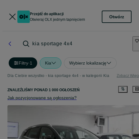
Przejdź do aplikacji
Otwórz
Otwieraj OLX jednym tapnięciem
kia sportage 4x4
Filtry
·
1
Kia
Wybierz lokalizację
Dla Ciebie wszystko - kia sportage 4x4 - w kategorii Kia
Zobacz Więc
ZNALEŹLIŚMY
PONAD
1 000 OGŁOSZEŃ
Jak pozycjonowane są ogłoszenia?