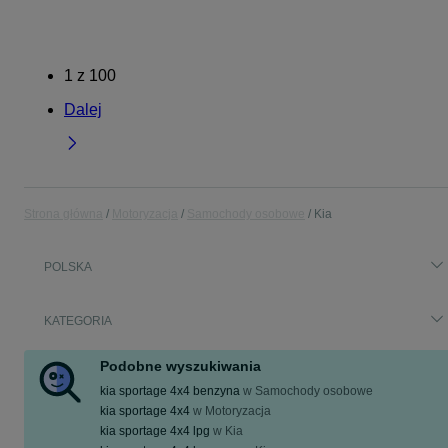
1
z
100
Dalej
Strona główna
Motoryzacja
Samochody osobowe
Kia
POLSKA
KATEGORIA
Podobne wyszukiwania
kia sportage 4x4 benzyna
w
Samochody osobowe
kia sportage 4x4
w
Motoryzacja
kia sportage 4x4 lpg
w
Kia