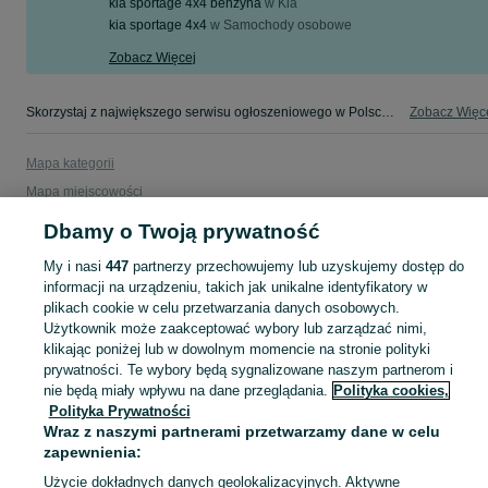
kia sportage 4x4 benzyna
w
Kia
kia sportage 4x4
w
Samochody osobowe
Zobacz Więcej
Skorzystaj z największego serwisu ogłoszeniowego w Polsce! kia sportage 4x4 - kupuj lub sprzedawaj jeszcze wygodniej w kategorii Kia!
Zobacz Więc
Mapa kategorii
Mapa miejscowości
Mapa ministron
Dbamy o Twoją prywatność
Popularne wyszukiwania
My i nasi
447
partnerzy przechowujemy lub uzyskujemy dostęp do
informacji na urządzeniu, takich jak unikalne identyfikatory w
plikach cookie w celu przetwarzania danych osobowych.
Użytkownik może zaakceptować wybory lub zarządzać nimi,
klikając poniżej lub w dowolnym momencie na stronie polityki
prywatności. Te wybory będą sygnalizowane naszym partnerom i
nie będą miały wpływu na dane przeglądania.
Polityka cookies,
Polityka Prywatności
Wraz z naszymi partnerami przetwarzamy dane w celu
zapewnienia:
Użycie dokładnych danych geolokalizacyjnych. Aktywne