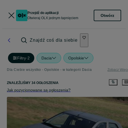
Przejdź do aplikacji
Otwórz
Otwieraj OLX jednym tapnięciem
Znajdź coś dla siebie
Filtry
·
2
Dacia
Opolskie
Dla Ciebie wszystko - Opolskie - w kategorii Dacia
Zobacz Więc
ZNALEŹLIŚMY 34 OGŁOSZENIA
Jak pozycjonowane są ogłoszenia?