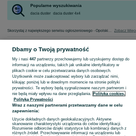
Popularne wyszukiwania
dacia duster
dacia duster 4x4
Skorzystaj z największego serwisu ogłoszeniowego - Opolskie i okolice! - kupuj lub sprzedawaj jeszcze wygodniej w kategorii Dacia!
Zobacz Więc
Mapa kategorii
Dbamy o Twoją prywatność
Mapa miejscowości
My i nasi
447
partnerzy przechowujemy lub uzyskujemy dostęp do
Mapa ministron
informacji na urządzeniu, takich jak unikalne identyfikatory w
Popularne wyszukiwania
plikach cookie w celu przetwarzania danych osobowych.
Użytkownik może zaakceptować wybory lub zarządzać nimi,
klikając poniżej lub w dowolnym momencie na stronie polityki
prywatności. Te wybory będą sygnalizowane naszym partnerom i
nie będą miały wpływu na dane przeglądania.
Polityka cookies,
Polityka Prywatności
Wraz z naszymi partnerami przetwarzamy dane w celu
zapewnienia:
Użycie dokładnych danych geolokalizacyjnych. Aktywne
skanowanie charakterystyki urządzenia do celów identyfikacji.
Rozumienie odbiorców dzięki statystyce lub kombinacji danych z
różnych źródeł. Przechowywanie informacji na urządzeniu lub