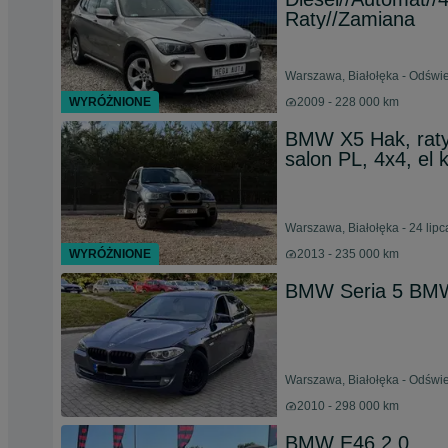
Raty//Zamiana
Warszawa, Białołęka - Odświe
WYRÓŻNIONE
2009 - 228 000 km
BMW X5 Hak, raty,
salon PL, 4x4, el kl
Warszawa, Białołęka - 24 lip
WYRÓŻNIONE
2013 - 235 000 km
BMW Seria 5 BMW
Warszawa, Białołęka - Odświe
2010 - 298 000 km
BMW E46 2.0