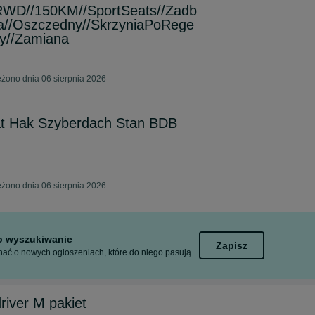
/RWD//150KM//SportSeats//Zadb
la//Oszczedny//SkrzyniaPoRege
ty//Zamiana
żono dnia 06 sierpnia 2026
 Hak Szyberdach Stan BDB
żono dnia 06 sierpnia 2026
to wyszukiwanie
Zapisz
ać o nowych ogłoszeniach, które do niego pasują.
iver M pakiet