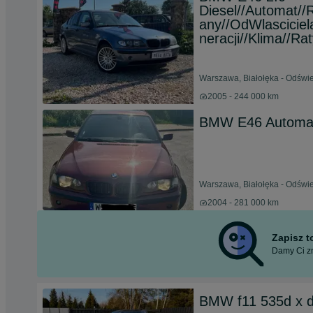
Diesel//Automat/
any//OdWlascicie
neracji//Klima//Ra
Warszawa, Białołęka - Odświe
2005 - 244 000 km
BMW E46 Automat
Warszawa, Białołęka - Odświe
2004 - 281 000 km
Zapisz 
Damy Ci zn
BMW f11 535d x dr