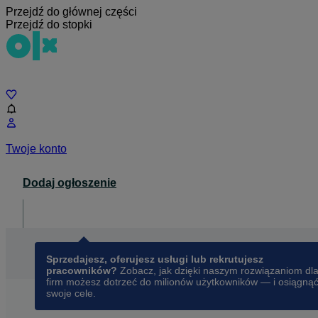
Przejdź do głównej części
Przejdź do stopki
Czat
Twoje konto
Dodaj ogłoszenie
Dla biznesu
opens in a new tab
Sprzedajesz, oferujesz usługi lub rekrutujesz
pracowników?
Zobacz, jak dzięki naszym rozwiązaniom dl
firm możesz dotrzeć do milionów użytkowników — i osiągną
swoje cele.