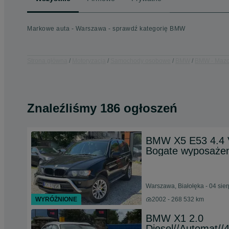
Markowe auta - Warszawa - sprawdź kategorię BMW
Strona główna
Motoryzacja
Samochody osobowe
BMW
BMW - Mazo
Znaleźliśmy 186 ogłoszeń
BMW X5 E53 4.4 V
Bogate wyposażen
Warszawa, Białołęka - 04 sie
WYRÓŻNIONE
2002 - 268 532 km
BMW X1 2.0
Diesel//Automat//