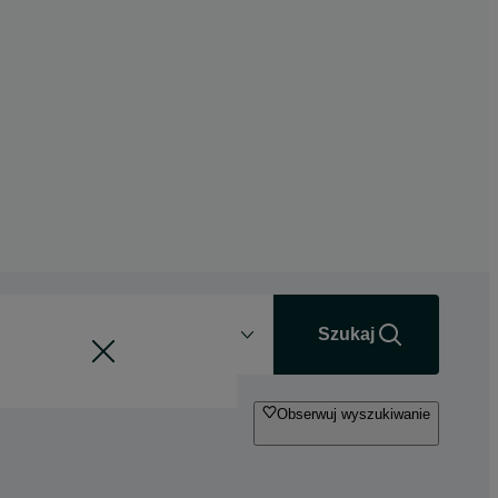
Odległość
+0 km
Szukaj
Obserwuj wyszukiwanie