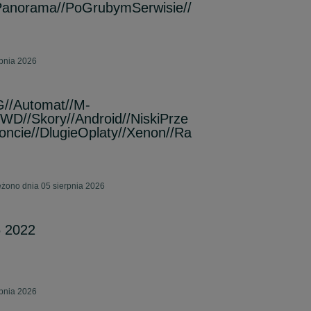
/Panorama//PoGrubymSerwisie//
rpnia 2026
//Automat//M-
RWD//Skory//Android//NiskiPrze
oncie//DlugieOplaty//Xenon//Ra
żono dnia 05 sierpnia 2026
 2022
rpnia 2026