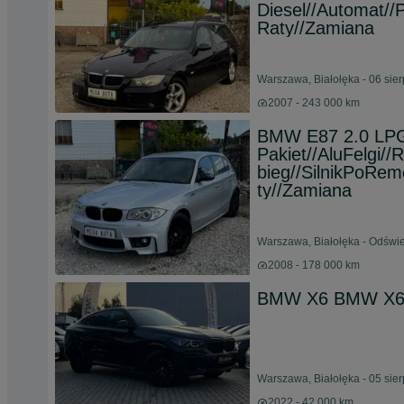
Diesel//Automat/
Raty//Zamiana
Warszawa, Białołęka - 06 sie
2007 - 243 000 km
BMW E87 2.0 LPG
Pakiet//AluFelgi//
bieg//SilnikPoRem
ty//Zamiana
Warszawa, Białołęka - Odświe
2008 - 178 000 km
BMW X6 BMW X6
Warszawa, Białołęka - 05 sie
2022 - 42 000 km