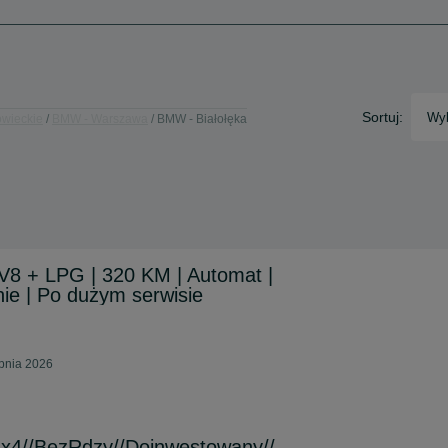
Sortuj:
Wyb
wieckie
BMW - Warszawa
BMW - Białołęka
8 + LPG | 320 KM | Automat |
ie | Po dużym serwisie
rpnia 2026
4x4//BezRdzy//Doinwestowany//