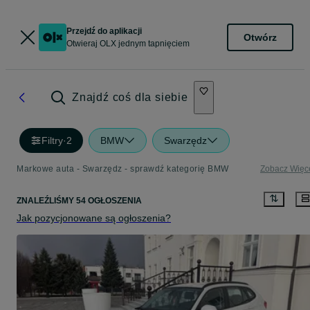
Przejdź do aplikacji
Otwórz
Otwieraj OLX jednym tapnięciem
Znajdź coś dla siebie
Filtry
·
2
BMW
Swarzędz
Markowe auta - Swarzędz - sprawdź kategorię BMW
Zobacz Więc
ZNALEŹLIŚMY 54 OGŁOSZENIA
Jak pozycjonowane są ogłoszenia?