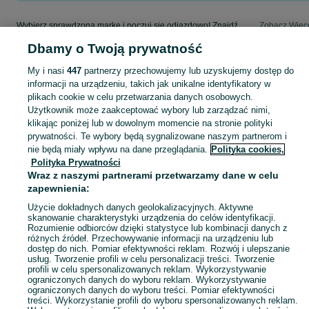
Wybierz sprawdzoną markę i poczuj się odjazdowo! Znajdź wymarzony samochód w kategorii BMW na OLX - Swarzędz i okolice!
Zobacz Więc
Dbamy o Twoją prywatność
Mapa kategorii
My i nasi
447
partnerzy przechowujemy lub uzyskujemy dostęp do
Mapa miejscowości
informacji na urządzeniu, takich jak unikalne identyfikatory w
Mapa ministron
plikach cookie w celu przetwarzania danych osobowych.
Użytkownik może zaakceptować wybory lub zarządzać nimi,
Popularne wyszukiwania
klikając poniżej lub w dowolnym momencie na stronie polityki
prywatności. Te wybory będą sygnalizowane naszym partnerom i
nie będą miały wpływu na dane przeglądania.
Polityka cookies,
Polityka Prywatności
Wraz z naszymi partnerami przetwarzamy dane w celu
zapewnienia:
Użycie dokładnych danych geolokalizacyjnych. Aktywne
skanowanie charakterystyki urządzenia do celów identyfikacji.
Rozumienie odbiorców dzięki statystyce lub kombinacji danych z
różnych źródeł. Przechowywanie informacji na urządzeniu lub
dostęp do nich. Pomiar efektywności reklam. Rozwój i ulepszanie
usług. Tworzenie profili w celu personalizacji treści. Tworzenie
profili w celu spersonalizowanych reklam. Wykorzystywanie
ograniczonych danych do wyboru reklam. Wykorzystywanie
ograniczonych danych do wyboru treści. Pomiar efektywności
treści. Wykorzystanie profili do wyboru spersonalizowanych reklam.