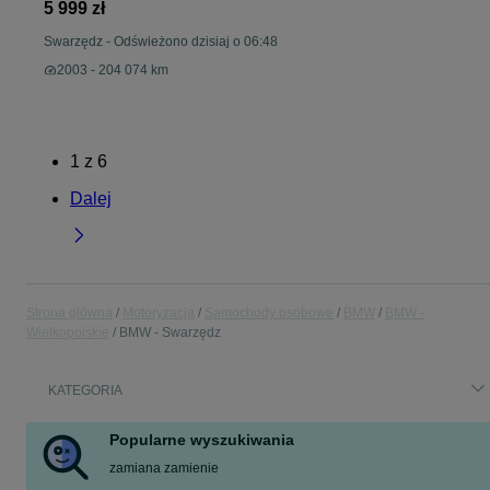
5 999 zł
Swarzędz
-
Odświeżono dzisiaj o 06:48
2003 - 204 074 km
1
z
6
Dalej
Strona główna
Motoryzacja
Samochody osobowe
BMW
BMW -
Wielkopolskie
BMW - Swarzędz
KATEGORIA
Popularne wyszukiwania
zamiana zamienie