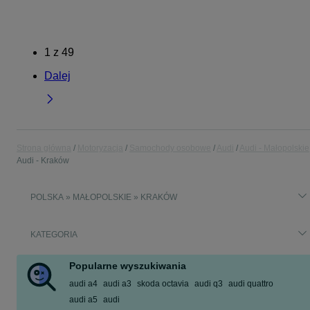
1
z
49
Dalej
Strona główna
Motoryzacja
Samochody osobowe
Audi
Audi - Małopolskie
Audi - Kraków
POLSKA » MAŁOPOLSKIE » KRAKÓW
KATEGORIA
Popularne wyszukiwania
audi a4
audi a3
skoda octavia
audi q3
audi quattro
audi a5
audi