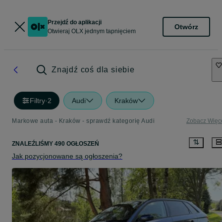
Przejdź do aplikacji
Otwórz
Otwieraj OLX jednym tapnięciem
Znajdź coś dla siebie
Filtry
·
2
Audi
Kraków
Markowe auta - Kraków - sprawdź kategorię Audi
Zobacz Więc
ZNALEŹLIŚMY 490 OGŁOSZEŃ
Jak pozycjonowane są ogłoszenia?