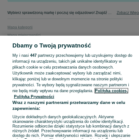
Wybierz sprawdzoną markę i poczuj się odjazdowo! Znajdź wymarzony samochód w kategorii Audi na OLX - Kraków i okolice!
Zobacz Więc
Mapa kategorii
Mapa miejscowości
Mapa ministron
Dbamy o Twoją prywatność
Popularne wyszukiwania
My i nasi
447
partnerzy przechowujemy lub uzyskujemy dostęp do
informacji na urządzeniu, takich jak unikalne identyfikatory w
plikach cookie w celu przetwarzania danych osobowych.
Użytkownik może zaakceptować wybory lub zarządzać nimi,
klikając poniżej lub w dowolnym momencie na stronie polityki
prywatności. Te wybory będą sygnalizowane naszym partnerom i
nie będą miały wpływu na dane przeglądania.
Polityka cookies,
Polityka Prywatności
Wraz z naszymi partnerami przetwarzamy dane w celu
zapewnienia:
Użycie dokładnych danych geolokalizacyjnych. Aktywne
skanowanie charakterystyki urządzenia do celów identyfikacji.
Rozumienie odbiorców dzięki statystyce lub kombinacji danych z
różnych źródeł. Przechowywanie informacji na urządzeniu lub
dostęp do nich. Pomiar efektywności reklam. Rozwój i ulepszanie