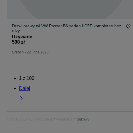
Drzwi prawy tył VW Passat B6 sedan LC5F kompletne bez
rdzy
Używane
500 zł
Gręblin
-
22 lipca 2026
1
z
100
Dalej
Strona główna
Motoryzacja
Pomorskie
Rajkowy