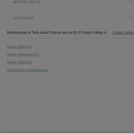
MOTORYZACJA
KATEGORIA
Motoryzacja to Twój świat? Kieruj się na OLX! Znajdź ofertę dla siebie w kategorii Motoryzacja na OLX - Rajkowy i okolice!
Zobacz Więc
Mapa kategorii
Mapa miejscowości
Mapa ministron
Popularne wyszukiwania