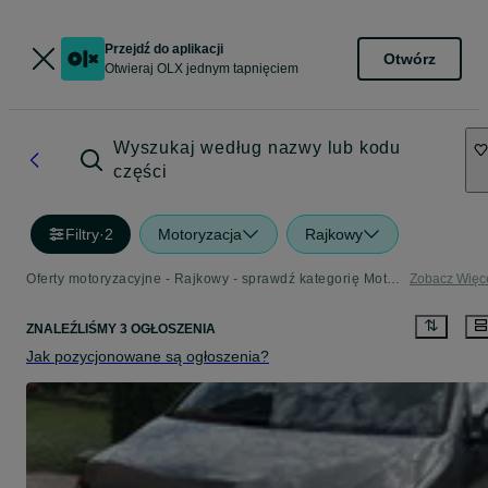
Przejdź do aplikacji
Otwórz
Otwieraj OLX jednym tapnięciem
Wyszukaj według nazwy lub kodu
części
Filtry
·
2
Motoryzacja
Rajkowy
Oferty motoryzacyjne - Rajkowy - sprawdź kategorię Motoryzacja
Zobacz Więc
ZNALEŹLIŚMY 3 OGŁOSZENIA
Jak pozycjonowane są ogłoszenia?