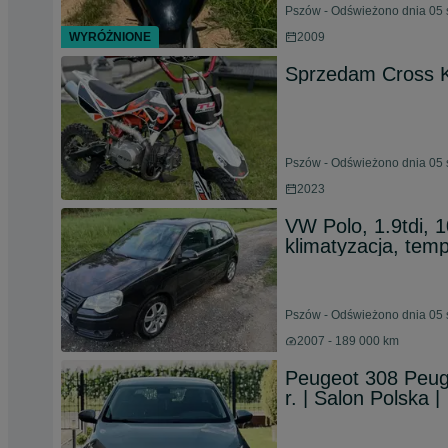
Pszów - Odświeżono dnia 05 
WYRÓŻNIONE
2009
Sprzedam Cross 
Pszów - Odświeżono dnia 05 
2023
VW Polo, 1.9tdi, 
klimatyzacja, temp
Pszów - Odświeżono dnia 05 
2007 - 189 000 km
Peugeot 308 Peug
r. | Salon Polska |