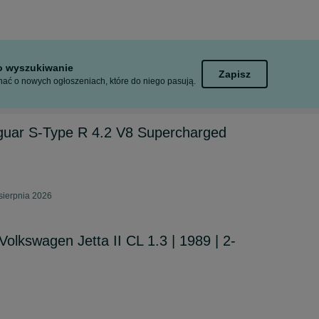
to wyszukiwanie
Zapisz
ać o nowych ogłoszeniach, które do niego pasują.
guar S-Type R 4.2 V8 Supercharged
sierpnia 2026
olkswagen Jetta II CL 1.3 | 1989 | 2-