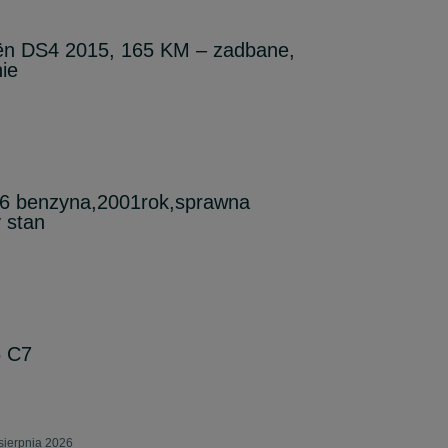
oën DS4 2015, 165 KM – zadbane,
ie
1.6 benzyna,2001rok,sprawna
 stan
6 C7
sierpnia 2026