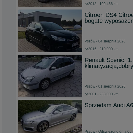
2018 - 109 466 km
Citroën DS4 Citr
bogate wyposażen
Pszów - 04 sierpnia 2026
2015 - 210 000 km
Renault Scenic, 
klimatyzacja,dobry
Pszów - 01 sierpnia 2026
2001 - 233 000 km
Sprzedam Audi A
Pszów - Odświeżono dnia 05 