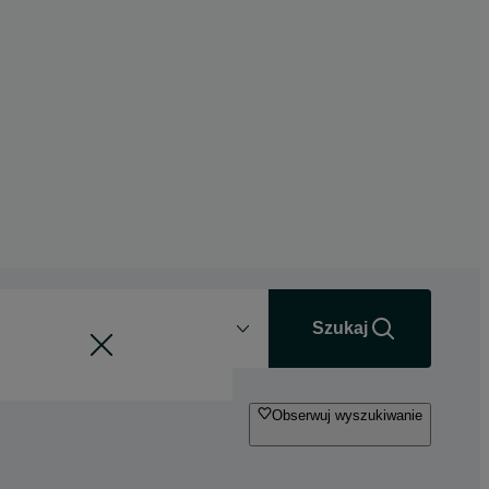
Odległość
+0 km
Szukaj
Obserwuj wyszukiwanie