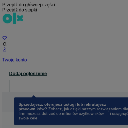
Przejdź do głównej części
Przejdź do stopki
Czat
Twoje konto
Dodaj ogłoszenie
Dla biznesu
opens in a new tab
Sprzedajesz, oferujesz usługi lub rekrutujesz
pracowników?
Zobacz, jak dzięki naszym rozwiązaniom dl
firm możesz dotrzeć do milionów użytkowników — i osiągną
swoje cele.