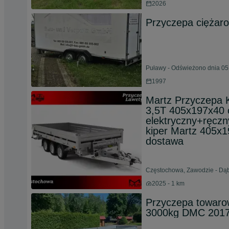
2026
Przyczepa ciężar
Puławy - Odświeżono dnia 05
1997
Martz Przyczepa
3,5T 405x197x40 c
elektryczny+ręcz
kiper Martz 405x
dostawa
Częstochowa, Zawodzie - Dąbi
2025 - 1 km
Przyczepa towar
3000kg DMC 2017r