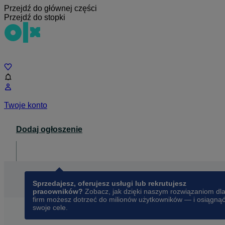
Przejdź do głównej części
Przejdź do stopki
Czat
Twoje konto
Dodaj ogłoszenie
Dla biznesu
opens in a new tab
Sprzedajesz, oferujesz usługi lub rekrutujesz
pracowników?
Zobacz, jak dzięki naszym rozwiązaniom dl
firm możesz dotrzeć do milionów użytkowników — i osiągną
swoje cele.