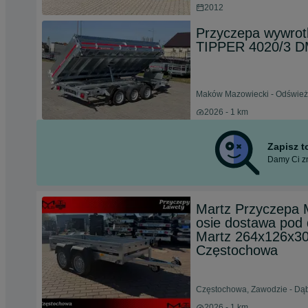
2012
Przyczepa wywro
TIPPER 4020/3 D
Maków Mazowiecki - Odświeżo
2026 - 1 km
Zapisz 
Damy Ci zn
Martz Przyczepa 
osie dostawa po
Martz 264x126x30
Częstochowa
Częstochowa, Zawodzie - Dąbi
2026 - 1 km