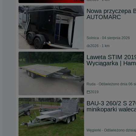
Nowa przyczepa
AUTOMARC
Solnica - 04 sierpnia 2026
2026 - 1 km
Laweta STIM 2019
Wyciągarka | Ham
Ruda - Odświeżono dnia 06 s
2019
BAU-3 260/2 S 27
minikoparki walec
Węgierki - Odświeżono dzisia