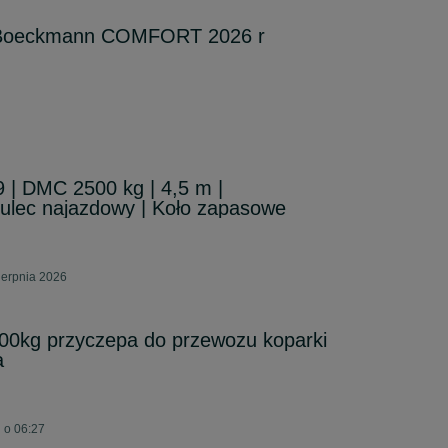
 Boeckmann COMFORT 2026 r
 | DMC 2500 kg | 4,5 m |
ulec najazdowy | Koło zapasowe
ierpnia 2026
00kg przyczepa do przewozu koparki
a
j o 06:27