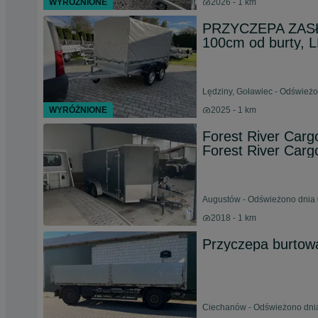
WYRÓŻNIONE
2026 - 1 km
PRZYCZEPA ZASŁ
100cm od burty, L
Lędziny, Goławiec - Odświeżo
WYRÓŻNIONE
2025 - 1 km
Forest River Carg
Forest River Cargo
Augustów - Odświeżono dnia 
2018 - 1 km
Przyczepa burtow
Ciechanów - Odświeżono dnia