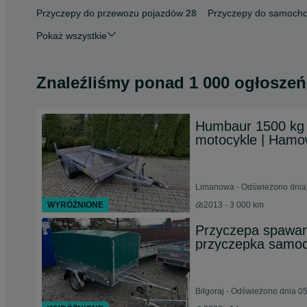
Przyczepy do przewozu pojazdów
28
Przyczepy do samoch
Pokaż wszystkie
Znaleźliśmy
ponad
1 000 ogłoszeń
Humbaur 1500 kg 
motocykle | Hamo
Limanowa - Odświeżono dnia 
WYRÓŻNIONE
2013 - 3 000 km
Przyczepa spawan
przyczepka sam
Biłgoraj - Odświeżono dnia 0