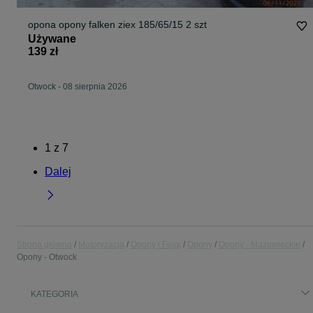
opona opony falken ziex 185/65/15 2 szt
Używane
139 zł
Otwock
-
08 sierpnia 2026
1
z
7
Dalej
Strona główna
Motoryzacja
Opony i Felgi
Opony
Opony - Mazowieckie
Opony - Otwock
KATEGORIA