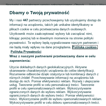
Skorzystaj z największego serwisu ogłoszeniowego - Otwock i okolice! - kupuj lub sprzedawaj jeszcze wygodniej w kategorii Opony!
Zobacz Więc
Dbamy o Twoją prywatność
Mapa kategorii
My i nasi
447
partnerzy przechowujemy lub uzyskujemy dostęp do
Mapa miejscowości
informacji na urządzeniu, takich jak unikalne identyfikatory w
Mapa ministron
plikach cookie w celu przetwarzania danych osobowych.
Użytkownik może zaakceptować wybory lub zarządzać nimi,
Popularne wyszukiwania
klikając poniżej lub w dowolnym momencie na stronie polityki
prywatności. Te wybory będą sygnalizowane naszym partnerom i
nie będą miały wpływu na dane przeglądania.
Polityka cookies,
Polityka Prywatności
Wraz z naszymi partnerami przetwarzamy dane w celu
zapewnienia:
Użycie dokładnych danych geolokalizacyjnych. Aktywne
skanowanie charakterystyki urządzenia do celów identyfikacji.
Rozumienie odbiorców dzięki statystyce lub kombinacji danych z
różnych źródeł. Przechowywanie informacji na urządzeniu lub
dostęp do nich. Pomiar efektywności reklam. Rozwój i ulepszanie
usług. Tworzenie profili w celu personalizacji treści. Tworzenie
profili w celu spersonalizowanych reklam. Wykorzystywanie
ograniczonych danych do wyboru reklam. Wykorzystywanie
ograniczonych danych do wyboru treści. Pomiar efektywności
treści. Wykorzystanie profili do wyboru spersonalizowanych reklam.
Wykorzystywanie profili w celu doboru spersonalizowanych treści.