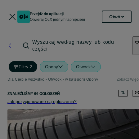
Przejdź do aplikacji
Otwórz
Otwieraj OLX jednym tapnięciem
Wyszukaj według nazwy lub kodu
części
Filtry
·
2
Opony
Otwock
Dla Ciebie wszystko - Otwock - w kategorii Opony
Zobacz Więc
ZNALEŹLIŚMY 66 OGŁOSZEŃ
Jak pozycjonowane są ogłoszenia?