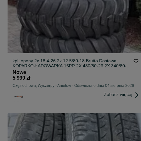
kpl. opony 2x 18.4-26 2x 12.5/80-18 Brutto Dostawa
KOPARKO-ŁADOWARKA 16PR 2X 480/80-26 2X 340/80-
18
Nowe
5 999 zł
Częstochowa, Wyczerpy - Aniołów
-
Odświeżono dnia 04 sierpnia 2026
Zobacz więcej