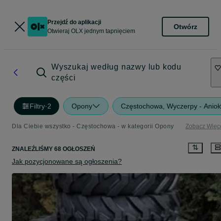
Przejdź do aplikacji
Otwórz
Otwieraj OLX jednym tapnięciem
Wyszukaj według nazwy lub kodu
części
Filtry
·
2
Opony
Częstochowa, Wyczerpy - Anioł
Dla Ciebie wszystko - Częstochowa - w kategorii Opony
Zobacz Więc
ZNALEŹLIŚMY 68 OGŁOSZEŃ
Jak pozycjonowane są ogłoszenia?