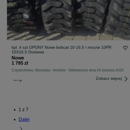
kpl. 4 szt OPONY Nowe bobcat 10-16.5 \ mocne 10PR
10X16.5 Dostawa
Nowe
1 795 zł
Częstochowa, Wyczerpy - Aniołów
-
Odświeżono dnia 04 sierpnia 2026
Zobacz więcej
1
z
7
Dalej