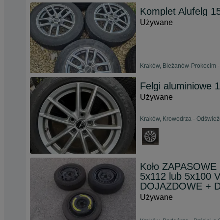
Komplet Alufelg 1
Używane
Kraków, Bieżanów-Prokocim - 
Felgi aluminiowe 
Używane
Kraków, Krowodrza - Odświeżo
Koło ZAPASOWE R
5x112 lub 5x100 
DOJAZDOWE + D
Używane