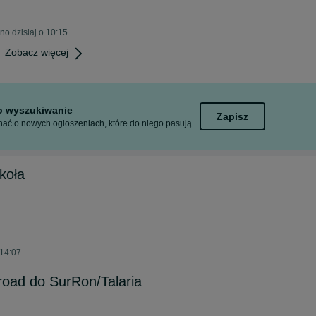
o dzisiaj o 10:15
Zobacz więcej
to wyszukiwanie
Zapisz
ać o nowych ogłoszeniach, które do niego pasują.
koła
 14:07
road do SurRon/Talaria