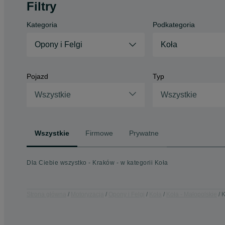
Filtry
Kategoria
Podkategoria
Opony i Felgi
Koła
Pojazd
Typ
Wszystkie
Wszystkie
Wszystkie
Firmowe
Prywatne
Dla Ciebie wszystko - Kraków - w kategorii Koła
Strona główna
Motoryzacja
Opony i Felgi
Koła
Koła - Małopolskie
K