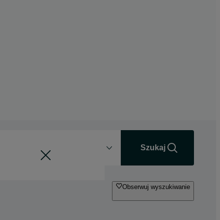
Odległość
+0 km
Szukaj
Obserwuj wyszukiwanie