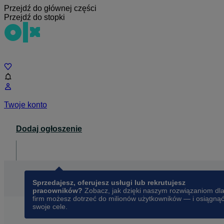
Przejdź do głównej części
Przejdź do stopki
Czat
Twoje konto
Dodaj ogłoszenie
Dla biznesu
opens in a new tab
Sprzedajesz, oferujesz usługi lub rekrutujesz
pracowników?
Zobacz, jak dzięki naszym rozwiązaniom dl
firm możesz dotrzeć do milionów użytkowników — i osiągną
swoje cele.