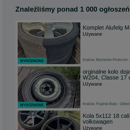
Znaleźliśmy
ponad
1 000 ogłoszeń
Komplet Alufelg M
Używane
Kraków, Bieżanów-Prokocim - 
WYRÓŻNIONE
orginalne kolo do
W204, Classe 17 c
Używane
Kraków, Prądnik Biały - Odśw
WYRÓŻNIONE
Kola 5x112 18 cal
volkswagen
Używane