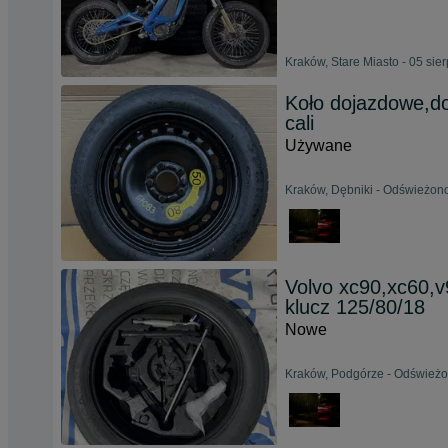
Kraków, Stare Miasto - 05 sie
Koło dojazdowe,do
cali
Używane
Kraków, Dębniki - Odświeżono
Volvo xc90,xc60,v
klucz 125/80/18
Nowe
Kraków, Podgórze - Odświeżon