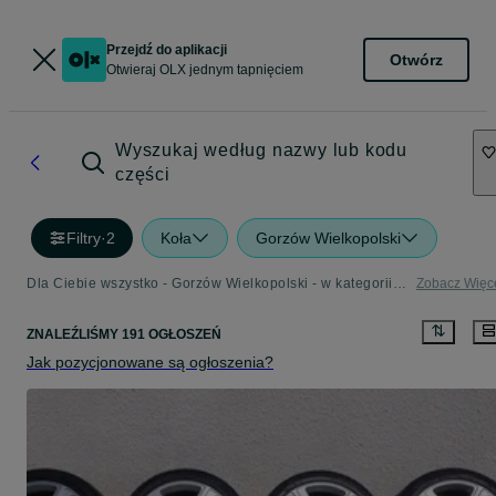
Przejdź do aplikacji
Otwórz
Otwieraj OLX jednym tapnięciem
Wyszukaj według nazwy lub kodu
części
Filtry
·
2
Koła
Gorzów Wielkopolski
Dla Ciebie wszystko - Gorzów Wielkopolski - w kategorii Koła
Zobacz Więc
ZNALEŹLIŚMY 191 OGŁOSZEŃ
Jak pozycjonowane są ogłoszenia?