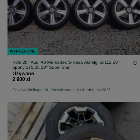
WYRÓŻNIONE
Koła 20'' Audi A8 Mercedes S-klasa Alufelgi 5x112 20''
opony 275/35 20'' Super stan
Używane
2 900 zł
Gorzów Wielkopolski
-
Odświeżono dnia 01 sierpnia 2026