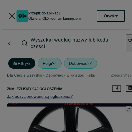
Przejdź do aplikacji
Otwórz
Otwieraj OLX jednym tapnięciem
Wyszukaj według nazwy lub kodu
części
Filtry
·
2
Felgi
Dębowiec
Dla Ciebie wszystko - Dębowiec - w kategorii Felgi
Zobacz Więc
ZNALEŹLIŚMY 942 OGŁOSZENIA
Jak pozycjonowane są ogłoszenia?