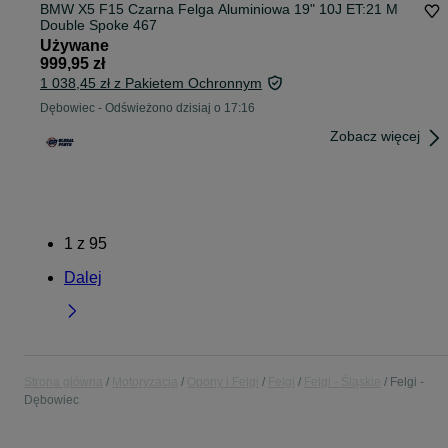
BMW X5 F15 Czarna Felga Aluminiowa 19" 10J ET:21 M
Double Spoke 467
Używane
999,95 zł
1 038,45 zł z Pakietem Ochronnym
Dębowiec
-
Odświeżono dzisiaj o 17:16
Zobacz więcej
1
z
95
Dalej
Strona główna
Motoryzacja
Opony i Felgi
Felgi
Felgi - Śląskie
Felgi -
Dębowiec