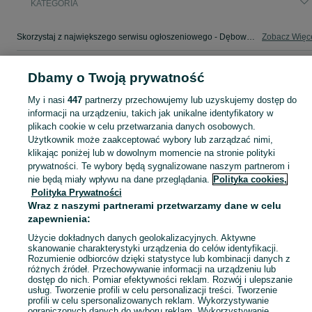
KATEGORIA
Skorzystaj z największego serwisu ogłoszeniowego - Dębowiec i okolice! - kupuj lub sprzedawaj jeszcze wygodniej w kategorii Felgi!
Zobacz Więc
Mapa kategorii
Dbamy o Twoją prywatność
Mapa miejscowości
My i nasi
447
partnerzy przechowujemy lub uzyskujemy dostęp do
Mapa ministron
informacji na urządzeniu, takich jak unikalne identyfikatory w
Popularne wyszukiwania
plikach cookie w celu przetwarzania danych osobowych.
Użytkownik może zaakceptować wybory lub zarządzać nimi,
klikając poniżej lub w dowolnym momencie na stronie polityki
prywatności. Te wybory będą sygnalizowane naszym partnerom i
nie będą miały wpływu na dane przeglądania.
Polityka cookies,
Polityka Prywatności
Wraz z naszymi partnerami przetwarzamy dane w celu
zapewnienia:
Użycie dokładnych danych geolokalizacyjnych. Aktywne
skanowanie charakterystyki urządzenia do celów identyfikacji.
Rozumienie odbiorców dzięki statystyce lub kombinacji danych z
różnych źródeł. Przechowywanie informacji na urządzeniu lub
dostęp do nich. Pomiar efektywności reklam. Rozwój i ulepszanie
usług. Tworzenie profili w celu personalizacji treści. Tworzenie
profili w celu spersonalizowanych reklam. Wykorzystywanie
ograniczonych danych do wyboru reklam. Wykorzystywanie