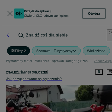
Przejdź do aplikacji
Otwórz
Otwieraj OLX jednym tapnięciem
Znajdź coś dla siebie
Filtry
·
2
Szosowo - Turystyczny
Wieliczka
Wymarzony motor - Wieliczka - sprawdź kategorię Szosowo - Turystyczny
Zobacz Więc
ZNALEŹLIŚMY 58 OGŁOSZEŃ
Jak pozycjonowane są ogłoszenia?