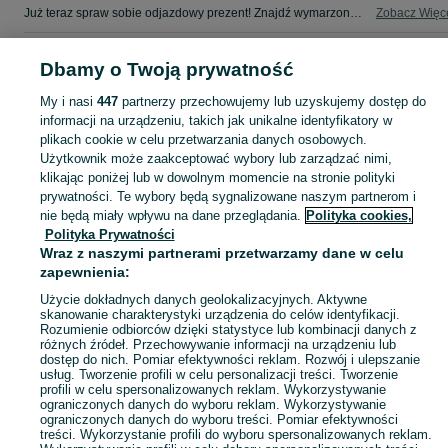
Już teraz spraw sobie odjazdowy prezent! Znajdź wymarzonego dwuślada w kategorii Szosowo - Turystyczny na OLX - Wieliczka i okolice!
Zobacz Więc
Mapa kategorii
Dbamy o Twoją prywatność
Mapa miejscowości
My i nasi
447
partnerzy przechowujemy lub uzyskujemy dostęp do
Mapa ministron
informacji na urządzeniu, takich jak unikalne identyfikatory w
Popularne wyszukiwania
plikach cookie w celu przetwarzania danych osobowych.
Użytkownik może zaakceptować wybory lub zarządzać nimi,
klikając poniżej lub w dowolnym momencie na stronie polityki
prywatności. Te wybory będą sygnalizowane naszym partnerom i
nie będą miały wpływu na dane przeglądania.
Polityka cookies,
Polityka Prywatności
Wraz z naszymi partnerami przetwarzamy dane w celu
zapewnienia:
Użycie dokładnych danych geolokalizacyjnych. Aktywne
skanowanie charakterystyki urządzenia do celów identyfikacji.
Rozumienie odbiorców dzięki statystyce lub kombinacji danych z
różnych źródeł. Przechowywanie informacji na urządzeniu lub
dostęp do nich. Pomiar efektywności reklam. Rozwój i ulepszanie
usług. Tworzenie profili w celu personalizacji treści. Tworzenie
profili w celu spersonalizowanych reklam. Wykorzystywanie
ograniczonych danych do wyboru reklam. Wykorzystywanie
ograniczonych danych do wyboru treści. Pomiar efektywności
treści. Wykorzystanie profili do wyboru spersonalizowanych reklam.