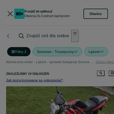
Przejdź do aplikacji
Otwórz
Otwieraj OLX jednym tapnięciem
Znajdź coś dla siebie
Filtry
·
2
Szosowo - Turystyczny
Lębork
Wymarzony motor - Lębork - sprawdź kategorię Szosowo - Turystyczny
Zobacz Więc
ZNALEŹLIŚMY 19 OGŁOSZEŃ
Jak pozycjonowane są ogłoszenia?