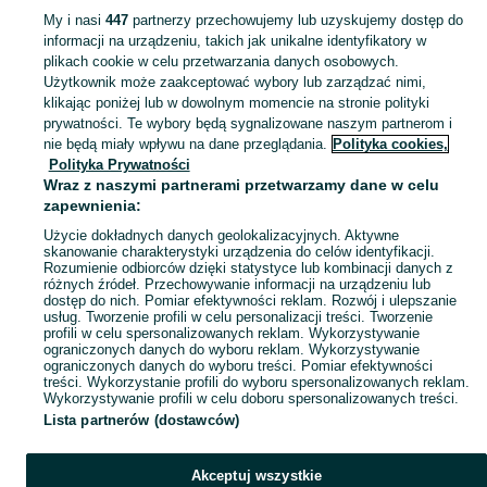
Mapa kategorii
My i nasi
447
partnerzy przechowujemy lub uzyskujemy dostęp do
Mapa miejscowości
informacji na urządzeniu, takich jak unikalne identyfikatory w
plikach cookie w celu przetwarzania danych osobowych.
Mapa ministron
Użytkownik może zaakceptować wybory lub zarządzać nimi,
Popularne wyszukiwania
klikając poniżej lub w dowolnym momencie na stronie polityki
prywatności. Te wybory będą sygnalizowane naszym partnerom i
nie będą miały wpływu na dane przeglądania.
Polityka cookies,
Polityka Prywatności
Wraz z naszymi partnerami przetwarzamy dane w celu
zapewnienia:
Użycie dokładnych danych geolokalizacyjnych. Aktywne
skanowanie charakterystyki urządzenia do celów identyfikacji.
Rozumienie odbiorców dzięki statystyce lub kombinacji danych z
różnych źródeł. Przechowywanie informacji na urządzeniu lub
dostęp do nich. Pomiar efektywności reklam. Rozwój i ulepszanie
usług. Tworzenie profili w celu personalizacji treści. Tworzenie
profili w celu spersonalizowanych reklam. Wykorzystywanie
ograniczonych danych do wyboru reklam. Wykorzystywanie
ograniczonych danych do wyboru treści. Pomiar efektywności
treści. Wykorzystanie profili do wyboru spersonalizowanych reklam.
Wykorzystywanie profili w celu doboru spersonalizowanych treści.
Lista partnerów (dostawców)
Akceptuj wszystkie