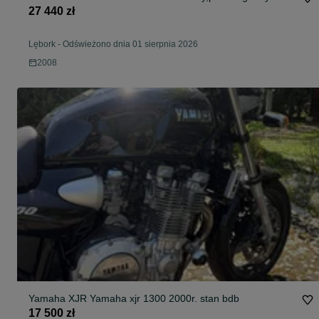
27 440 zł
Lębork
-
Odświeżono dnia 01 sierpnia 2026
2008
Yamaha XJR Yamaha xjr 1300 2000r. stan bdb
17 500 zł