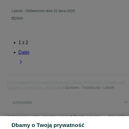
Lębork
-
Odświeżono dnia 31 lipca 2026
2000
1
z
2
Dalej
Strona główna
Motoryzacja
Motocykle i Skutery
Szosowo - Turystyczny
Szosowo - Turystyczny - Pomorskie
Szosowo - Turystyczny - Lębork
KATEGORIA
Już teraz spraw sobie odjazdowy prezent! Znajdź wymarzonego dwuślada w kategorii Szosowo - Turystyczny na OLX - Lębork i okolice!
Zobacz Więc
Dbamy o Twoją prywatność