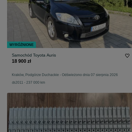
WYRÓŻNIONE
Samochód Toyota Auris
18 900 zł
Kraków, Podgórze Duchackie
-
Odświeżono dnia 07 sierpnia 2026
2011 - 237 000 km