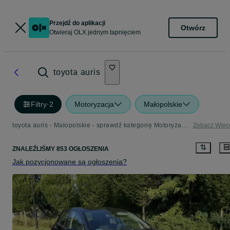
Przejdź do aplikacji
Otwórz
Otwieraj OLX jednym tapnięciem
toyota auris
Filtry
·
2
Motoryzacja
Małopolskie
toyota auris - Małopolskie - sprawdź kategorię Motoryzacja
Zobacz Więc
ZNALEŹLIŚMY 853 OGŁOSZENIA
Jak pozycjonowane są ogłoszenia?