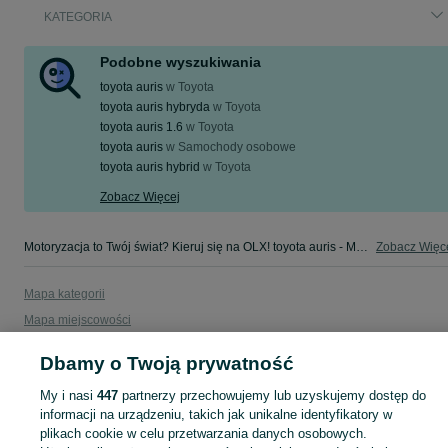
KATEGORIA
Podobne wyszukiwania
toyota auris
w
Toyota
toyota auris hybryda
w
Toyota
toyota auris 1.6
w
Toyota
toyota auris
w
Samochody osobowe
toyota auris hybrid
w
Toyota
Zobacz Więcej
Motoryzacja to Twój świat? Kieruj się na OLX! toyota auris - Małopolskie - tylko w kategorii Motoryzacja na OLX!
Zobacz Więc
Mapa kategorii
Mapa miejscowości
Mapa ministron
Dbamy o Twoją prywatność
Popularne wyszukiwania
My i nasi
447
partnerzy przechowujemy lub uzyskujemy dostęp do
informacji na urządzeniu, takich jak unikalne identyfikatory w
plikach cookie w celu przetwarzania danych osobowych.