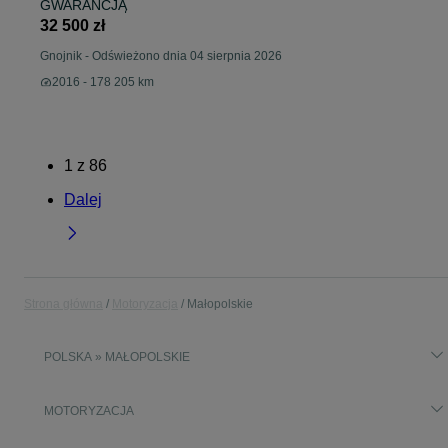
GWARANCJĄ
32 500 zł
Gnojnik
-
Odświeżono dnia 04 sierpnia 2026
2016 - 178 205 km
1
z
86
Dalej
Strona główna
Motoryzacja
Małopolskie
POLSKA » MAŁOPOLSKIE
MOTORYZACJA