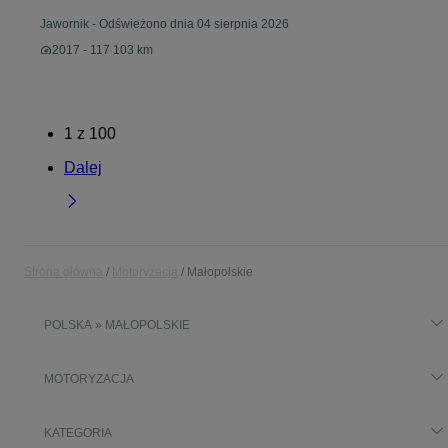
Jawornik
-
Odświeżono dnia 04 sierpnia 2026
2017 - 117 103 km
1
z
100
Dalej
Strona główna
Motoryzacja
Małopolskie
POLSKA » MAŁOPOLSKIE
MOTORYZACJA
KATEGORIA