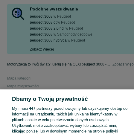
Podobne wyszukiwania
peugeot 3008
w
Peugeot
peugeot 3008 gt
w
Peugeot
peugeot 3008 2.0 hdi
w
Peugeot
peugeot 3008
w
Samochody osobowe
peugeot 3008 hybryda
w
Peugeot
Zobacz Więcej
Motoryzacja to Twój świat? Kieruj się na OLX! peugeot 3008 - Małopolskie - tylko w kategorii Motoryzacja na OLX!
Zobacz Więc
Mapa kategorii
Mapa miejscowości
Mapa ministron
Dbamy o Twoją prywatność
Popularne wyszukiwania
My i nasi
447
partnerzy przechowujemy lub uzyskujemy dostęp do
informacji na urządzeniu, takich jak unikalne identyfikatory w
plikach cookie w celu przetwarzania danych osobowych.
Użytkownik może zaakceptować wybory lub zarządzać nimi,
klikając poniżej lub w dowolnym momencie na stronie polityki