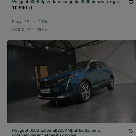
Peugeot 3008 Sprzedam peugeota 3008 benzyna + gaz
10 900 zł
Prusy
-
25 lipca 2026
2010 - 204 499 km
Peugeot 3008 automat|225KM|full led|kamera
cofania|gwarancja|nawi|jak nowy|