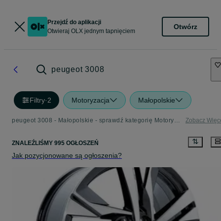
Przejdź do aplikacji
Otwórz
Otwieraj OLX jednym tapnięciem
peugeot 3008
Filtry
·
2
Motoryzacja
Małopolskie
peugeot 3008 - Małopolskie - sprawdź kategorię Motoryzacja
Zobacz Więc
ZNALEŹLIŚMY 995 OGŁOSZEŃ
Jak pozycjonowane są ogłoszenia?