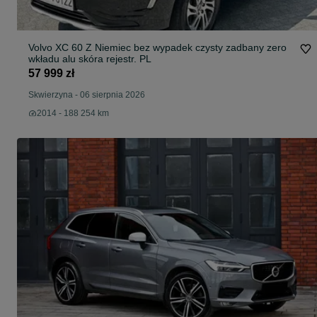
Volvo XC 60 Z Niemiec bez wypadek czysty zadbany zero
wkładu alu skóra rejestr. PL
57 999 zł
Skwierzyna
-
06 sierpnia 2026
2014 - 188 254 km