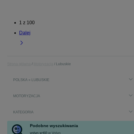
1
z
100
Dalej
Strona główna
Motoryzacja
Lubuskie
POLSKA » LUBUSKIE
MOTORYZACJA
KATEGORIA
Podobne wyszukiwania
volvo xc60
w
Volvo