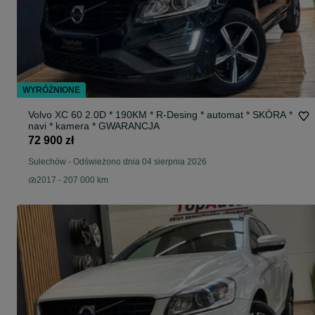
WYRÓŻNIONE
Volvo XC 60 2.0D * 190KM * R-Desing * automat * SKÓRA *
navi * kamera * GWARANCJA
72 900 zł
Sulechów
-
Odświeżono dnia 04 sierpnia 2026
2017 - 207 000 km