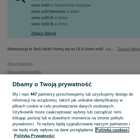
volvo xc60
w
Samochody osobowe
volvo xc60 benzyna
w
Volvo
volvo xc60 t5
w
Volvo
volvo xc60 t6
w
Volvo
Zobacz Więcej
Motoryzacja to Twój świat? Kieruj się na OLX! volvo xc60 - Lubuskie - tylko w kategorii Motoryzacja na OLX!
Zobacz Więc
Mapa kategorii
Mapa miejscowości
Mapa ministron
Dbamy o Twoją prywatność
Popularne wyszukiwania
My i nasi
447
partnerzy przechowujemy lub uzyskujemy dostęp do
informacji na urządzeniu, takich jak unikalne identyfikatory w
plikach cookie w celu przetwarzania danych osobowych.
Użytkownik może zaakceptować wybory lub zarządzać nimi,
klikając poniżej lub w dowolnym momencie na stronie polityki
prywatności. Te wybory będą sygnalizowane naszym partnerom i
nie będą miały wpływu na dane przeglądania.
Polityka cookies,
Polityka Prywatności