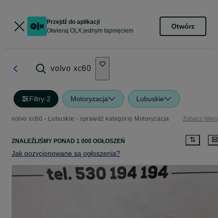
Przejdź do aplikacji
Otwórz
Otwieraj OLX jednym tapnięciem
volvo xc60
Filtry
·
2
Motoryzacja
Lubuskie
volvo xc60 - Lubuskie - sprawdź kategorię Motoryzacja
Zobacz Więc
ZNALEŹLIŚMY
PONAD
1 000 OGŁOSZEŃ
Jak pozycjonowane są ogłoszenia?